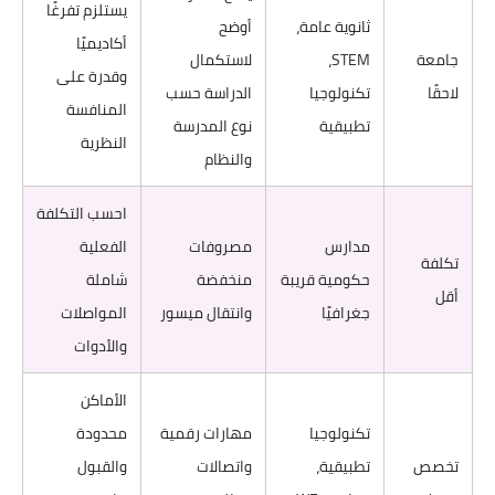
يستلزم تفرغًا
ثانوية عامة،
أوضح
أكاديميًا
جامعة
STEM،
لاستكمال
وقدرة على
لاحقًا
تكنولوجيا
الدراسة حسب
المنافسة
تطبيقية
نوع المدرسة
النظرية
والنظام
احسب التكلفة
مدارس
مصروفات
الفعلية
تكلفة
حكومية قريبة
منخفضة
شاملة
أقل
جغرافيًا
وانتقال ميسور
المواصلات
والأدوات
الأماكن
تكنولوجيا
مهارات رقمية
محدودة
تخصص
تطبيقية،
واتصالات
والقبول