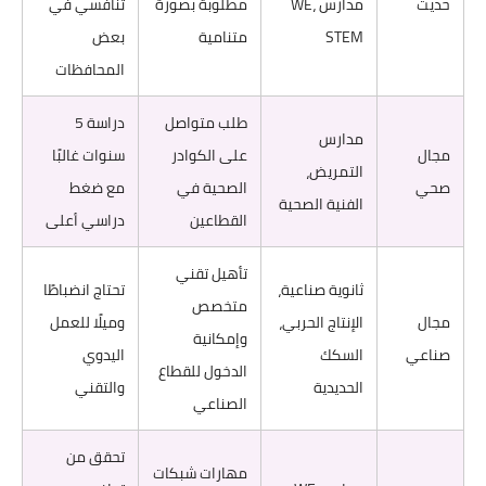
حديث
مدارس WE،
مطلوبة بصورة
تنافسي في
STEM
متنامية
بعض
المحافظات
طلب متواصل
دراسة 5
مدارس
مجال
على الكوادر
سنوات غالبًا
التمريض،
صحي
الصحية في
مع ضغط
الفنية الصحية
القطاعين
دراسي أعلى
تأهيل تقني
ثانوية صناعية،
تحتاج انضباطًا
متخصص
مجال
الإنتاج الحربي،
وميلًا للعمل
وإمكانية
صناعي
السكك
اليدوي
الدخول للقطاع
الحديدية
والتقني
الصناعي
تحقق من
مهارات شبكات