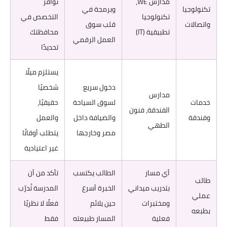
مدارس WE،
توافر
تكنولوجيا
وبرمجة في
تكنولوجيا
التخصص في
واتصالات
قلب سوق
تطبيقية (IT)
محافظتك
العمل الرقمي
تحديدًا
يستلزم ميلًا
دخول سريع
شخصيًا
مدارس
خدمات
لسوق السياحة
حقيقيًا،
الفندقة، فنون
وفندقة
والضيافة داخل
والعمل
الطهي
مصر وخارجها
يتطلب أوقاتًا
غير اعتيادية
أي مسار
الطالب يكتسب
تأكد من أن
طالب
بتدريب ميداني
الخبرة أسرع
المدرسة تُدرّب
عملي
ومختبرات
حين يلائم
فعلًا لا نظريًا
بطبعه
فعلية
المسار طبيعته
فقط