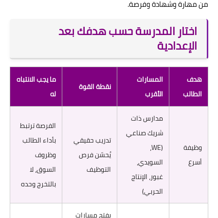
من مهارة وشهادة وفرصة.
اختار المدرسة حسب هدفك بعد
الإعدادية
هدف
المسارات
ما يجب الانتباه
نقطة القوة
الطالب
الأقرب
له
مدارس ذات
الفرصة ترتبط
شريك صناعي
تدريب حقيقي
بأداء الطالب
وظيفة
(WE،
يُحسّن فرص
وظروف
أسرع
السويدي،
التوظيف
السوق، لا
غبور، الإنتاج
بالتخرج وحده
الحربي)
يفتح مسارات