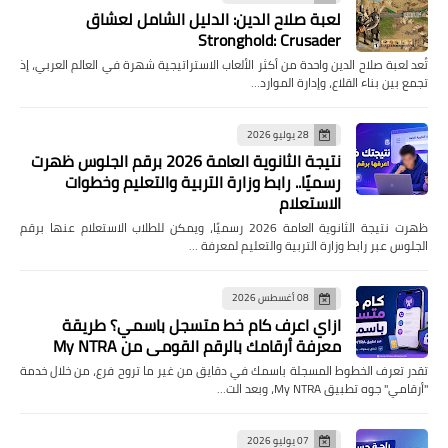
لعبة صلاح الدين: الدليل الشامل لعشاق
Stronghold: Crusader
تُعد لعبة صلاح الدين واحدة من أكثر الألعاب الاستراتيجية شهرة في العالم العربي، إذ
تجمع بين بناء القلاع، وإدارة الموارد…
28 يوليو 2026
نتيجة الثانوية العامة 2026 برقم الجلوس ظهرت
رسميًا.. رابط وزارة التربية والتعليم وخطوات
الاستعلام
ظهرت نتيجة الثانوية العامة 2026 رسميًا، ويمكن للطلاب الاستعلام عنها برقم
الجلوس عبر رابط وزارة التربية والتعليم لمعرفة …
08 أغسطس 2026
ازاي اعرف كام خط متسجل باسمي؟ طريقة
معرفة أرقامك بالرقم القومي من My NTRA
تقدر تعرف الخطوط المسجلة باسمك في دقايق من غير ما تروح فرع، من خلال خدمة
"أرقامي" جوه تطبيق My NTRA، وبعد الت…
07 يوليو 2026