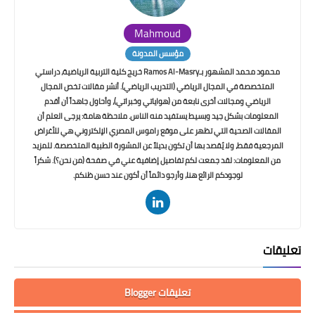
Mahmoud
مؤسس المدونة
محمود محمد المشهور بـRamos Al-Masry خريج كلية التربية الرياضية، دراستي
المتخصصة في المجال الرياضي (التدريب الرياضي). أنشر مقالات تخص المجال
الرياضي ومجالات أخرى نابعة من (هواياتي وخبراتي)، وأحاول جاهداً أن أقدم
المعلومات بشكل جيد وبسيط يستفيد منه الناس. ملاحظة هامة: يرجى العلم أن
المقالات الصحية التي تظهر على موقع راموس المصري الإلكتروني هي للأغراض
المرجعية فقط، ولا يُقصد بها أن تكون بديلاً عن المشورة الطبية المتخصصة. للمزيد
من المعلومات: لقد جمعت لكم تفاصيل إضافية عني في صفحة (من نحن؟). شكراً
لوجودكم الرائع هنا، وأرجو دائماً أن أكون عند حسن ظنكم.
تعليقات
تعليقات Blogger