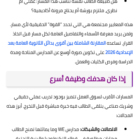
هل طبيعة الطالب نفسه تناسب هذا المسار: عملي أم
نظري، ملتزم بورشة أم يحتاج مرونة أكاديمية؟
هذه المعايير مجتمعة هي التي تحدد "القوة" الحقيقية لأي مسار.
ولمن يريد معرفة الأسماء والتفاصيل العامة لكل مسار قبل اتخاذ
القرار، تساعده
المقارنة الشاملة بين أقوى بدائل الثانوية العامة بعد
الإعدادية 2026
على تكوين صورة أوسع عن المدارس المتاحة ومدة
الدراسة وفرص الكليات والعمل.
إذا كان هدفك وظيفة أسرع
المسارات الأقرب لسوق العمل تتميز بوجود تدريب عملي حقيقي
وشريك صناعي يتلقى الطالب فيه خبرة مباشرة قبل التخرج. أبرز هذه
المجالات:
الاتصالات والشبكات:
مدارس WE وما يماثلها تمنح الطالب
مهارات مطلوبة في قطاع التكنولوجيا والبنية التحتية