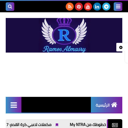
بحث هذه
المدونة
الإلكتروني
الرئيسية
أخبار | News
ن My NTRA
مكملات لاعبي كرة القدم: 7 اختيارات تدعم الطاقة والتعافي قبل وبعد التمرين