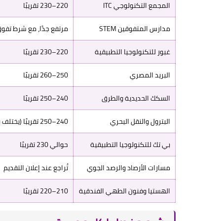
المجمع التكنولوجي ITC
220–230 تقريبًا
مدارس المتفوقين STEM
مرتفع جدًا، مع شرط تف
غبور للتكنولوجيا التطبيقية
220–230 تقريبًا
البريد المصري
250–260 تقريبًا
السكك الحديدية والطرق
240–250 تقريبًا
البترول والنقل البحري
240–250 تقريبًا (يختلف بالقسم)
بي تك للتكنولوجيا التطبيقية
حوالي 230 تقريبًا
مسارات الأرصاد والرصد الجوي
تُراجع عند إعلان التقديم
الهستيا وفنون الطهي الفندقية
210–220 تقريبًا