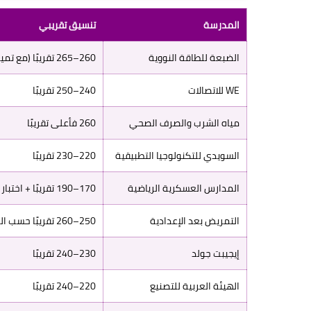
المدرسة
تنسيق تقريبي
الضبعة للطاقة النووية
260–265 تقريبًا (مع تميز علمي)
WE للاتصالات
240–250 تقريبًا
مياه الشرب والصرف الصحي
260 فأعلى تقريبًا
السويدي للتكنولوجيا التطبيقية
220–230 تقريبًا
المدارس العسكرية الرياضية
170–190 تقريبًا + اختبار رياضي
التمريض بعد الإعدادية
250–260 تقريبًا حسب المحافظة
إيجيبت جولد
230–240 تقريبًا
الهيئة العربية للتصنيع
220–240 تقريبًا