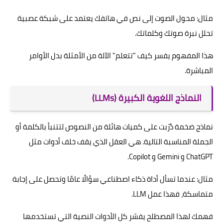
مثال: محول الصوت إلى نص في هاتفك يعتمد على شبكة عصبية
تحلل نبرة صوتك وكلماتك.
هذا المفهوم يفسر كيف "تتعلم" الآلة من الأمثلة بدل الأوامر
المباشرة.
النماذج اللغوية الكبيرة (LLMs)
نماذج ضخمة دُرّبت على كميات هائلة من النصوص لتتنبأ بالكلمة أو
الجملة المناسبة التالية. هي العقل الذي يقف خلف أدوات مثل
ChatGPT و Gemini و Copilot.
مثال: عندما تسأل أداة ذكاء اصطناعي سؤالًا عامًا وتحصل على إجابة
متماسكة، فهذا عمل LLM.
فهمك لهذا المصطلح يفسّر كل الأدوات النصية التي تستخدمها