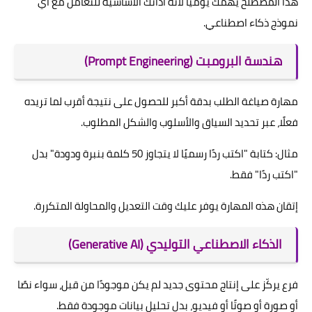
هذا المصطلح يهمك يوميًا لأنه أداتك الأساسية للتعامل مع أي
نموذج ذكاء اصطناعي.
هندسة البرومبت (Prompt Engineering)
مهارة صياغة الطلب بدقة أكبر للحصول على نتيجة أقرب لما تريده
فعلًا، عبر تحديد السياق والأسلوب والشكل المطلوب.
مثال: كتابة "اكتب ردًا رسميًا لا يتجاوز 50 كلمة بنبرة ودودة" بدل
"اكتب ردًا" فقط.
إتقان هذه المهارة يوفر عليك وقت التعديل والمحاولة المتكررة.
الذكاء الاصطناعي التوليدي (Generative AI)
فرع يركّز على إنتاج محتوى جديد لم يكن موجودًا من قبل، سواء نصًا
أو صورة أو صوتًا أو فيديو، بدل تحليل بيانات موجودة فقط.