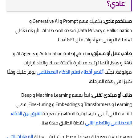
عادي؟
مستخدم عادي:
يكفيك فهم Prompt و Generative AI و
Hallucination و Data Privacy، فهذه المصطلحات الأربعة تغطي
تعاملك اليومي مع أدوات مثل ChatGPT.
صاحب عمل أو مسوّق:
ستحتاج إضافة Automation و AI Agents و
RAG و Bias، لأنها ترتبط مباشرة بأتمتة عملك واتخاذ قرارات
موثوقة. تجنّب
أشهر أخطاء تعلم الذكاء الاصطناعي
يوفر عليك وقتًا
كبيرًا في هذه المرحلة.
طالب أو مبتدئ تقني:
ابدأ بفهم Machine Learning و Deep
Learning و Transformers و Embeddings و Fine-tuning، فهي
القاعدة التي تُبنى عليها بقية المفاهيم. معرفة
الفرق بين الذكاء
الاصطناعي والتعلم الآلي
نقطة انطلاق جيدة هنا.
ومهما بلغت معرفتك بهذه المصطلحات، تبقى هناك
المهارات التي