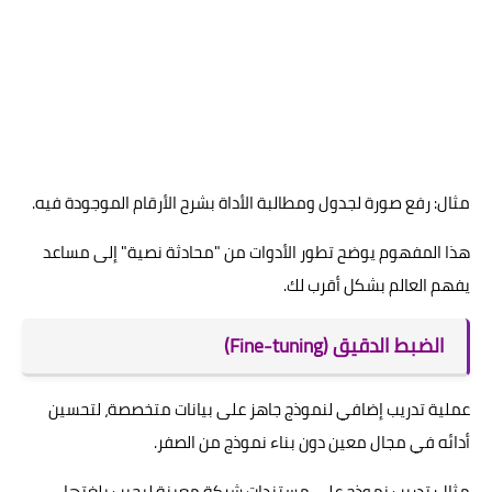
مثال: رفع صورة لجدول ومطالبة الأداة بشرح الأرقام الموجودة فيه.
هذا المفهوم يوضح تطور الأدوات من "محادثة نصية" إلى مساعد
يفهم العالم بشكل أقرب لك.
الضبط الدقيق (Fine-tuning)
عملية تدريب إضافي لنموذج جاهز على بيانات متخصصة، لتحسين
أدائه في مجال معين دون بناء نموذج من الصفر.
مثال: تدريب نموذج على مستندات شركة معينة ليجيب بلغتها