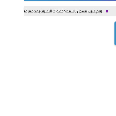
ريب مسجل باسمك؟ خطوات التصرف بعد معرفة خطوطك من My NTRA