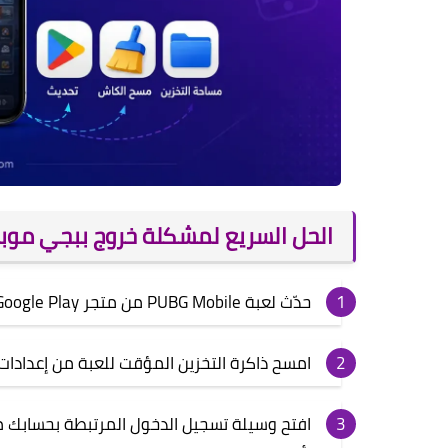
الحل السريع لمشكلة خروج ببجي موبا
حدّث لعبة PUBG Mobile من متجر Google Play أو App Store.
امسح ذاكرة التخزين المؤقت للعبة من إعدادات