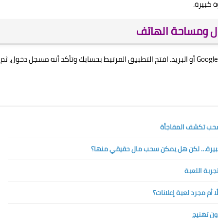
 كبيرة.
ول ومساحة الهاتف
بعض اللاعبين يسجلون الدخول بببجي عبر Facebook أو X أو Google أو البريد. افتح التطبيق المرتبط بحسابك وتأكد أنه مسجل دخول، ثم
ون تهنيج