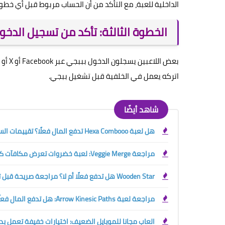
الداخلية للعبة، مع التأكد من أن الحساب مربوط قبل أي خطوة
الخطوة الثالثة: تأكد من تسجيل الدخ
اتركه يعمل في الخلفية قبل تشغيل ببجي.
شاهد أيضًا
هل لعبة Hexa Combooo تدفع المال فعلًا؟ تقييمات السحب تكشف المفاجأة
مراجعة Veggie Merge: لعبة خضروات تعرض مكافآت كبيرة… لكن هل يمكن سحب مال حقيقي منها؟
Wooden Star هل تدفع فعلًا أم لا؟ مراجعة صريحة قبل تجربة اللعبة
مراجعة لعبة Arrow Kinesic Paths: هل تدفع المال فعلًا أم مجرد لعبة إعلانات؟
العاب مجانا للموبايل الضعيف: اختيارات خفيفة تعمل بد