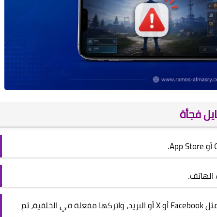
يل فجأة
 الهاتف.
افتح وسيلة تسجيل الدخول المرتبطة بحسابك مثل Facebook أو X أو البريد، واتركها مفعلة في الخلفية، ثم