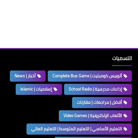
التسميات
أتوبيس كومبليت | Complete Bus Game
أخبار | News
إذاعات مدرسية | School Radio
إسلاميات | Islamic
أفضل | مراجعات | مقارنات
الألعاب الإلكترونية | Video Games
التعليم الأساسي | التعليم المتوسط | التعليم العالي