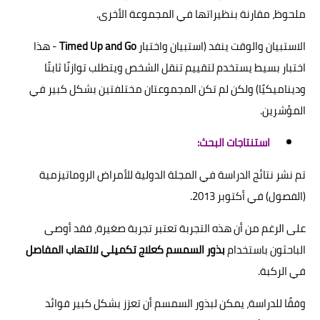
ملحوظ، مقارنة بنظيراتها في المجموعة الأخرى.
الاستبيان والوقت ينفد (استبيان واختبار
Timed Up and Go
- هذا
اختبار بسيط يستخدم لتقييم تنقل الشخص ويتطلب توازنًا ثابتًا
وديناميكيًا) ولكن لم تكن المجموعتان مختلفتين بشكل كبير في
المؤشرين.
استنتاجات البحث:
تم نشر نتائج الدراسة في المجلة الدولية للأمراض الروماتيزمية
(الفصول) في أكتوبر 2013.
على الرغم من أن هذه التجربة تعتبر تجربة صغيرة، فقد أوصى
الباحثون باستخدام
بذور السمسم كعلاج تكميلي لالتهاب المفاصل
في الركبة.
وفقًا للدراسة، يمكن لبذور السمسم أن تعزز بشكل كبير فوائد