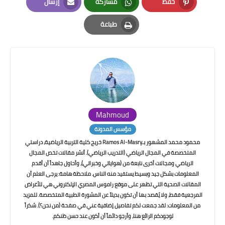
حفظ
مشاركة
إرسال
Email
Whatsapp
Pinterest
طباعة
Print
Mahmoud
مؤسس المدونة
محمود محمد المشهور بـRamos Al-Masry خريج كلية التربية الرياضية، دراستي
المتخصصة في المجال الرياضي (التدريب الرياضي). أنشر مقالات تخص المجال
الرياضي ومجالات أخرى نابعة من (هواياتي وخبراتي)، وأحاول جاهداً أن أقدم
المعلومات بشكل جيد وبسيط يستفيد منه الناس. ملاحظة هامة: يرجى العلم أن
المقالات الصحية التي تظهر على موقع راموس المصري الإلكتروني هي للأغراض
المرجعية فقط، ولا يُقصد بها أن تكون بديلاً عن المشورة الطبية المتخصصة. للمزيد
من المعلومات: لقد جمعت لكم تفاصيل إضافية عني في صفحة (من نحن؟). شكراً
لوجودكم الرائع هنا، وأرجو دائماً أن أكون عند حسن ظنكم.