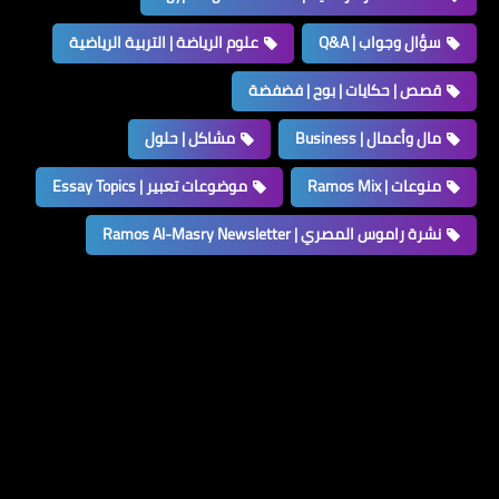
سؤال وجواب | Q&A
علوم الرياضة | التربية الرياضية
قصص | حكايات | بوح | فضفضة
مال وأعمال | Business
مشاكل | حلول
منوعات | Ramos Mix
موضوعات تعبير | Essay Topics
نشرة راموس المصري | Ramos Al-Masry Newsletter