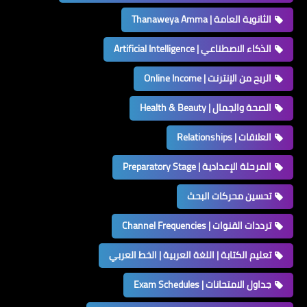
الثانوية العامة | Thanaweya Amma
الذكاء الاصطناعي | Artificial Intelligence
الربح من الإنترنت | Online Income
الصحة والجمال | Health & Beauty
العلاقات | Relationships
المرحلة الإعدادية | Preparatory Stage
تحسين محركات البحث
ترددات القنوات | Channel Frequencies
تعليم الكتابة | اللغة العربية | الخط العربي
جداول الامتحانات | Exam Schedules