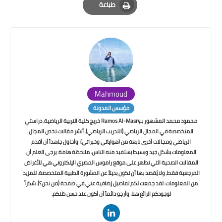
طباعة
Print
Mahmoud
مؤسس المدونة
محمود محمد المشهور بـRamos Al-Masry خريج كلية التربية الرياضية، دراستي
المتخصصة في المجال الرياضي (التدريب الرياضي). أنشر مقالات تخص المجال
الرياضي ومجالات أخرى نابعة من (هواياتي وخبراتي)، وأحاول جاهداً أن أقدم
المعلومات بشكل جيد وبسيط يستفيد منه الناس. ملاحظة هامة: يرجى العلم أن
المقالات الصحية التي تظهر على موقع راموس المصري الإلكتروني هي للأغراض
المرجعية فقط، ولا يُقصد بها أن تكون بديلاً عن المشورة الطبية المتخصصة. للمزيد
من المعلومات: لقد جمعت لكم تفاصيل إضافية عني في صفحة (من نحن؟). شكراً
لوجودكم الرائع هنا، وأرجو دائماً أن أكون عند حسن ظنكم.