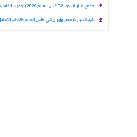
جدول مباريات دور 32 كأس العالم 2026 بتوقيت القاهرة والسعودية
نتيجة مباراة مصر وإيران في كأس العالم 2026.. التعادل يحسم القمة ومحمود صابر يكتب البداية