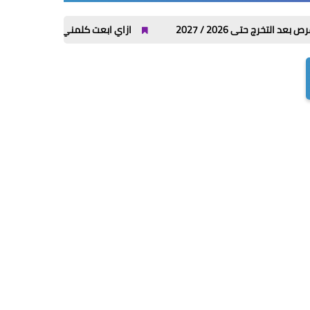
 / 2027
ازاي ابعت كلمني شكرا من فودافون واتصالات وأورنج و WE؟ كل الأكواد ف