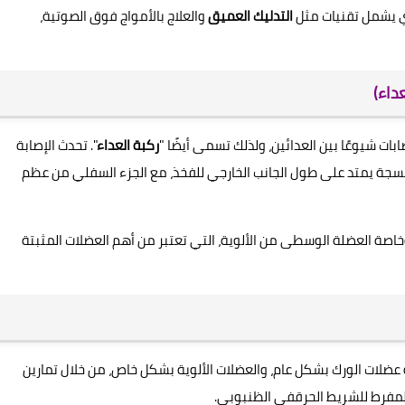
ذي يشمل تقنيات مثل
التدليك العميق
والعلاج بالأمواج فوق الصوتية،
داء)
ات شيوعًا بين العدائين، ولذلك تسمى أيضًا "
ركبة العداء
". تحدث الإصابة
سجة يمتد على طول الجانب الخارجي للفخذ، مع الجزء السفلي من عظم
وخاصة العضلة الوسطى من الألوية، التي تعتبر من أهم العضلات المثبتة
ة عضلات الورك بشكل عام، والعضلات الألوية بشكل خاص، من خلال تمارين
لمفرط للشريط الحرقفي الظنبوبي.