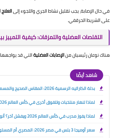
في حال الإصابة، يجب تقليل نشاط الجري واللجوء إلى
العلاج
على الشريط الحرقفي.
التقلصات العضلية والتمزقات: كيفية التمييز بي
هناك نوعان رئيسيان من
الإصابات العضلية
التي قد يواجهها ا
شاهد أيضًا
بدلة الكاراتيه الرسمية 2026: المقاس الصحيح والمسموح والممنوع قبل الشراء أو البطولة
لماذا تنهار منتخبات وتتفوق أخرى في كأس العالم 2026؟ سر التدريب الرياضي الحديث
لماذا يفوز مدرب في كأس العالم 2026 ويفشل آخر؟ أنواع المدربين الرياضيين وسر صناعة البطل
سعر أوميجا 3 بلس في مصر 2026: المصري أم المستورد؟ دليلك قبل الشراء