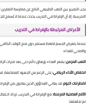
يجب التمييز بين التعب الطبيعي الناتج عن ممارسة التمارين ال
التدريبية، إلا أن الإفراط في التدريب يحدث عندما لا يُسمح 
الأعراض المرتبطة بالإفراط في التدريب
عندما يتعرض الجسم لضغط مستمر دون منح الوقت الكافي لل
والصحي للعداء:
التعب المزمن:
يشعر العداء بإرهاق دائم حتى بعد فترات الرا
انخفاض الأداء الرياضي:
على الرغم من الجهود المضاعفة، قد ي
اضطرابات النوم:
قد يعاني العداؤون الذين يعانون من الإفراط 
الآلام العضلية المزمنة:
مع الإفراط في التدريب، تزداد احتمال
تم تجاهلها.