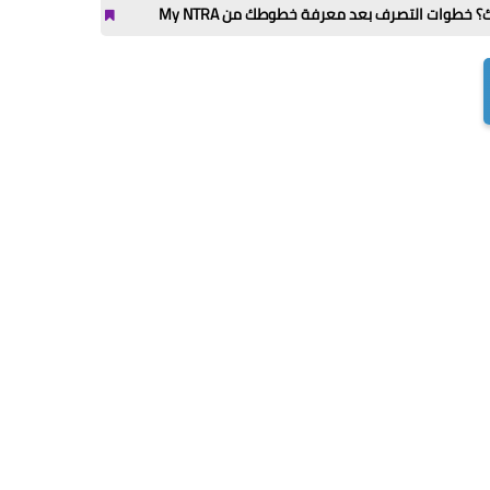
 بعد معرفة خطوطك من My NTRA
مكملات لاعبي كرة القدم: 7 اختيارات تدعم الطاقة والتعافي قبل وبعد التمرين