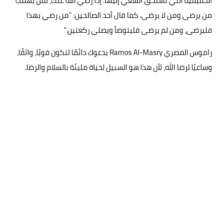
الحقيقية التي تستحق السعي إليها. إذا رضي الله عنك، فلن يهمك
من يرضى ومن لا يرضى. كما قال أحد الصالحين: "من رضي بهذا
فليرضى، ومن لم يرضى فليتوضأ ويصلي ركعتين."
راموس المصري Ramos Al-Masry يدعوك دائمًا لتكون قويًا، واثقًا،
وساعيًا لرضا الله، لأن هذا هو السبيل لحياة مليئة بالسلام والرضا.