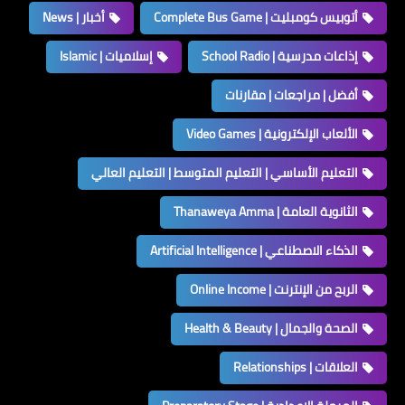
أتوبيس كومبليت | Complete Bus Game
أخبار | News
إذاعات مدرسية | School Radio
إسلاميات | Islamic
أفضل | مراجعات | مقارنات
الألعاب الإلكترونية | Video Games
التعليم الأساسي | التعليم المتوسط | التعليم العالي
الثانوية العامة | Thanaweya Amma
الذكاء الاصطناعي | Artificial Intelligence
الربح من الإنترنت | Online Income
الصحة والجمال | Health & Beauty
العلاقات | Relationships