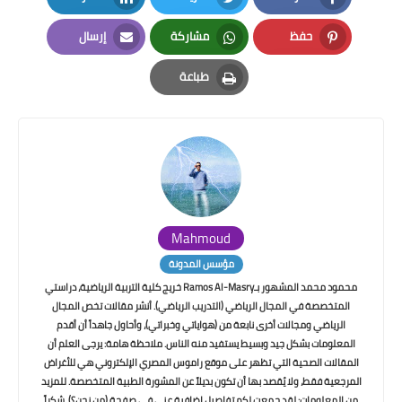
LinkedIn
Twitter
Facebook
حفظ
مشاركة
إرسال
Email
Whatsapp
Pinterest
طباعة
Print
Mahmoud
مؤسس المدونة
محمود محمد المشهور بـRamos Al-Masry خريج كلية التربية الرياضية، دراستي
المتخصصة في المجال الرياضي (التدريب الرياضي). أنشر مقالات تخص المجال
الرياضي ومجالات أخرى نابعة من (هواياتي وخبراتي)، وأحاول جاهداً أن أقدم
المعلومات بشكل جيد وبسيط يستفيد منه الناس. ملاحظة هامة: يرجى العلم أن
المقالات الصحية التي تظهر على موقع راموس المصري الإلكتروني هي للأغراض
المرجعية فقط، ولا يُقصد بها أن تكون بديلاً عن المشورة الطبية المتخصصة. للمزيد
من المعلومات: لقد جمعت لكم تفاصيل إضافية عني في صفحة (من نحن؟). شكراً