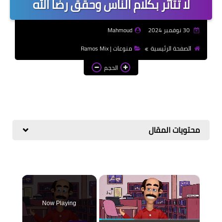
لا تتأثر بكلام الناس وحقق رضا الله
موضوعات تعبير | Essay
Topics
30 نوفمبر 2024
Mahmoud
الألعاب الإلكترونية | Video
الصفحة الرئيسية
منوعات | Ramos Mix
Games
الحجم
الذكاء الاصطناعي | Artificial
Intelligence
محتويات المقال
×
Now Playing