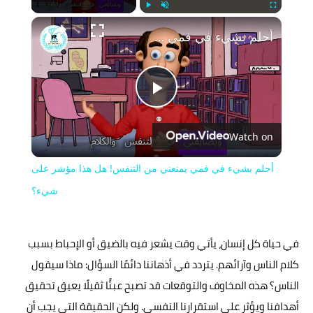
Play
Unmute
Fullscreen
أحلم بشيء في فمي يمنعني من التنفس! هل هذا مؤشر على شيء؟
Play
Watch on
Video
أحلم بشيء في فمي يمنعني من التنفس! هل هذا مؤشر على
شيء؟
في حياة كل إنسان، يأتي وقت يشعر فيه بالضيق أو الإحباط بسبب
كلام الناس وآرائهم. يتردد في أذهاننا دائمًا السؤال: ماذا سيقول
الناس؟ هذه المخاوف والتوقعات قد تصبح عبئًا ثقيلًا يعيق تحقيق
أهدافنا ويؤثر على استقرارنا النفسي. ولكن الحقيقة التي يجب أن