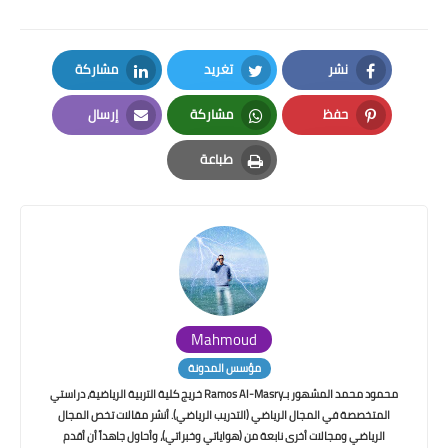
نشر
تغريد
مشاركة
LinkedIn
Twitter
Facebook
حفظ
مشاركة
إرسال
Email
Whatsapp
Pinterest
طباعة
Print
Mahmoud
مؤسس المدونة
محمود محمد المشهور بـRamos Al-Masry خريج كلية التربية الرياضية، دراستي
المتخصصة في المجال الرياضي (التدريب الرياضي). أنشر مقالات تخص المجال
الرياضي ومجالات أخرى نابعة من (هواياتي وخبراتي)، وأحاول جاهداً أن أقدم