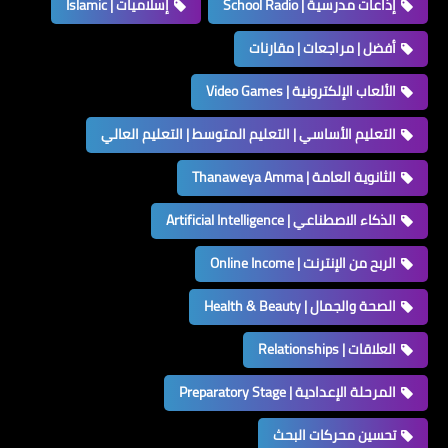
إذاعات مدرسية | School Radio
إسلاميات | Islamic
أفضل | مراجعات | مقارنات
الألعاب الإلكترونية | Video Games
التعليم الأساسي | التعليم المتوسط | التعليم العالي
الثانوية العامة | Thanaweya Amma
الذكاء الاصطناعي | Artificial Intelligence
الربح من الإنترنت | Online Income
الصحة والجمال | Health & Beauty
العلاقات | Relationships
المرحلة الإعدادية | Preparatory Stage
تحسين محركات البحث