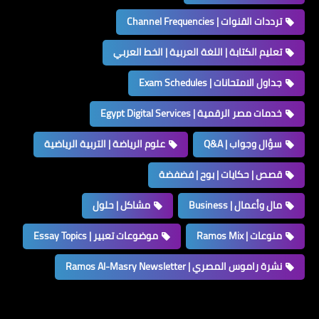
ترددات القنوات | Channel Frequencies
تعليم الكتابة | اللغة العربية | الخط العربي
جداول الامتحانات | Exam Schedules
خدمات مصر الرقمية | Egypt Digital Services
سؤال وجواب | Q&A
علوم الرياضة | التربية الرياضية
قصص | حكايات | بوح | فضفضة
مال وأعمال | Business
مشاكل | حلول
منوعات | Ramos Mix
موضوعات تعبير | Essay Topics
نشرة راموس المصري | Ramos Al-Masry Newsletter