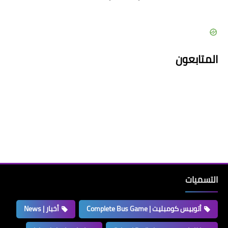
المتابعون
التسميات
أتوبيس كومبليت | Complete Bus Game
أخبار | News