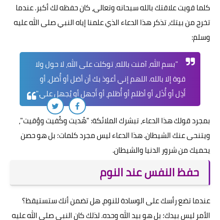
كلما قويت علاقتك بالله سبحانه وتعالى، كان حفظه لك أكبر. عندما
تخرج من بيتك، تذكر هذا الدعاء الذي علمنا إياه النبي صلى الله عليه
وسلم:
"بسم الله، آمنت بالله، توكلت على الله، لا حول ولا
قوة إلا بالله. اللهم إني أعوذ بك أن أضل أو أُضل، أو
أَذِل أو أُذَل، أو أظلم أو أُظلم، أو أَجهل أو يُجهل علي."
بمجرد قولك هذا الدعاء، تبشرك الملائكة: "هُديت وكُفيت ووُقيت"،
ويتنحى عنك الشيطان. هذا الدعاء ليس مجرد كلمات؛ بل هو حصن
يحميك من شرور الدنيا والشيطان.
حفظ النفس عند النوم
عندما تضع رأسك على الوسادة للنوم، هل تضمن أنك ستستيقظ؟
الأمر ليس بيدك؛ بل هو بيد الله وحده. لذلك كان النبي صلى الله عليه