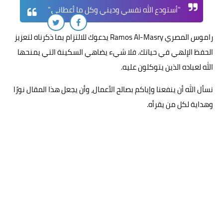
"أستودع الله نفسي وديني وكل ما أعطاني."
راموس المصري Ramos Al-Masry يدعوك للالتزام بما ذكرناه لتعزيز
الحفظ الإلهي في حياتك. فلا شيء يضاهي السكينة التي يمنحها
الله لعباده الذين يتوكلون عليه.
نسأل الله أن ينفعنا وإياكم بصالح الأعمال، وأن يجعل هذا المقال نورًا
وهداية لكل من يقرأه.