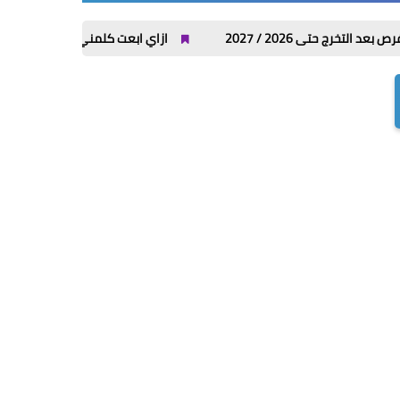
/ 2027
ازاي ابعت كلمني شكرا من فودافون واتصالات وأورنج و WE؟ كل الأكواد في