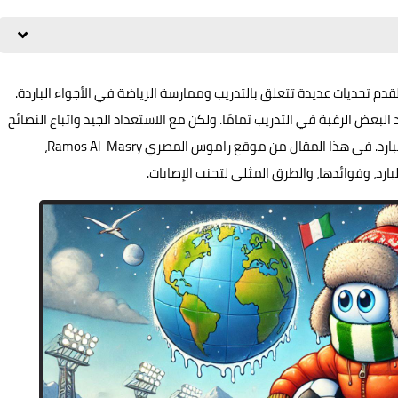
دم تحديات عديدة تتعلق بالتدريب وممارسة الرياضة في الأجواء الباردة.
البعض الرغبة في التدريب تمامًا. ولكن مع الاستعداد الجيد واتباع النصائح
المناسبة، يمكنك تحسين لياقتك البدنية حتى في الطقس البارد. في هذا المقال من موقع راموس المصري Ramos Al-Masry،
د، وفوائدها، والطرق المثلى لتجنب الإصابات.