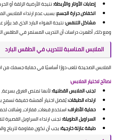
إصابات الأوتار والأربطة:
نتيجة الأرضية الزلقة أو الحر
انخفاض حرارة الجسم:
بسبب عدم ارتداء الملابس الم
مشاكل التنفس:
نتيجة الهواء البارد الذي قد يؤثر
ومع ذلك، أظهرت دراسات أن التدريب المستمر في الطقس البار
الملابس المناسبة للتدريب في الطقس البارد
الملابس الصحيحة تلعب دورًا أساسيًا في حماية جسمك من ان
نصائح لاختيار الملابس:
تجنب الملابس القطنية:
لأنها تمتص العرق بسرعة، م
ارتداء الطبقات:
يُفضل اختيار أقمشة خفيفة تسمح بم
حماية الأطراف:
استخدم قبعات، قفازات، وشالات لحماية
السراويل الطويلة:
تجنب ارتداء السراويل القصيرة لتق
طبقة عازلة خارجية:
يجب أن تكون مقاومة للرياح والم