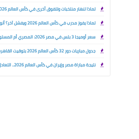
لماذا تنهار منتخبات وتتفوق أخرى في كأس العالم 2026؟ سر التدريب الرياضي الحديث
لماذا يفوز مدرب في كأس العالم 2026 ويفشل آخر؟ أنواع المدربين الرياضيين وسر صناعة البطل
سعر أوميجا 3 بلس في مصر 2026: المصري أم المستورد؟ دليلك قبل الشراء
جدول مباريات دور 32 كأس العالم 2026 بتوقيت القاهرة والسعودية
نتيجة مباراة مصر وإيران في كأس العالم 2026.. التعادل يحسم القمة ومحمود صابر يكتب البداية