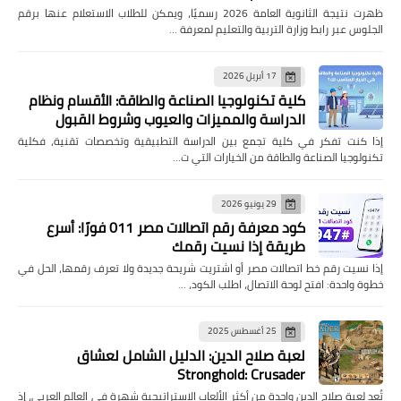
ظهرت نتيجة الثانوية العامة 2026 رسميًا، ويمكن للطلاب الاستعلام عنها برقم
الجلوس عبر رابط وزارة التربية والتعليم لمعرفة …
17 أبريل 2026
كلية تكنولوجيا الصناعة والطاقة: الأقسام ونظام
الدراسة والمميزات والعيوب وشروط القبول
إذا كنت تفكر في كلية تجمع بين الدراسة التطبيقية وتخصصات تقنية، فكلية
تكنولوجيا الصناعة والطاقة من الخيارات التي ت…
29 يونيو 2026
كود معرفة رقم اتصالات مصر 011 فورًا: أسرع
طريقة إذا نسيت رقمك
إذا نسيت رقم خط اتصالات مصر أو اشتريت شريحة جديدة ولا تعرف رقمها، الحل في
خطوة واحدة: افتح لوحة الاتصال، اطلب الكود، …
25 أغسطس 2025
لعبة صلاح الدين: الدليل الشامل لعشاق
Stronghold: Crusader
تُعد لعبة صلاح الدين واحدة من أكثر الألعاب الاستراتيجية شهرة في العالم العربي، إذ