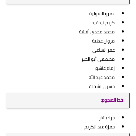
عمرو السولية
كريم نيدفيد
محمد مجدي أفشة
مروان عطية
عمر الساعي
مصطفى أبو الخير
إمام عاشور
محمد عبد الله
حسين الشحات
خط الهجوم:
جراديشار
حمزة عبد الكريم