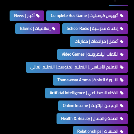
أتوبيس كومبليت | Complete Bus Game
أخبار | News
إذاعات مدرسية | School Radio
إسلاميات | Islamic
أفضل | مراجعات | مقارنات
الألعاب الإلكترونية | Video Games
التعليم الأساسي | التعليم المتوسط | التعليم العالي
الثانوية العامة | Thanaweya Amma
الذكاء الاصطناعي | Artificial Intelligence
الربح من الإنترنت | Online Income
الصحة والجمال | Health & Beauty
العلاقات | Relationships