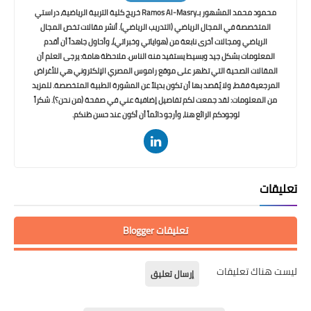
محمود محمد المشهور بـRamos Al-Masry خريج كلية التربية الرياضية، دراستي
المتخصصة في المجال الرياضي (التدريب الرياضي). أنشر مقالات تخص المجال
الرياضي ومجالات أخرى نابعة من (هواياتي وخبراتي)، وأحاول جاهداً أن أقدم
المعلومات بشكل جيد وبسيط يستفيد منه الناس. ملاحظة هامة: يرجى العلم أن
المقالات الصحية التي تظهر على موقع راموس المصري الإلكتروني هي للأغراض
المرجعية فقط، ولا يُقصد بها أن تكون بديلاً عن المشورة الطبية المتخصصة. للمزيد
من المعلومات: لقد جمعت لكم تفاصيل إضافية عني في صفحة (من نحن؟). شكراً
لوجودكم الرائع هنا، وأرجو دائماً أن أكون عند حسن ظنكم.
تعليقات
تعليقات Blogger
ليست هناك تعليقات
إرسال تعليق