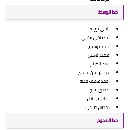
خط الوسط:
بلاتي توريه
مصطفى فتحي
أحمد توفيق
مهند لاشين
وليد الكرتي
عبد الرحمن مجدي
أحمد عاطف قطة
صديق إيجولا
إبراهيم عادل
رمضان صبحي
خط الهجوم: