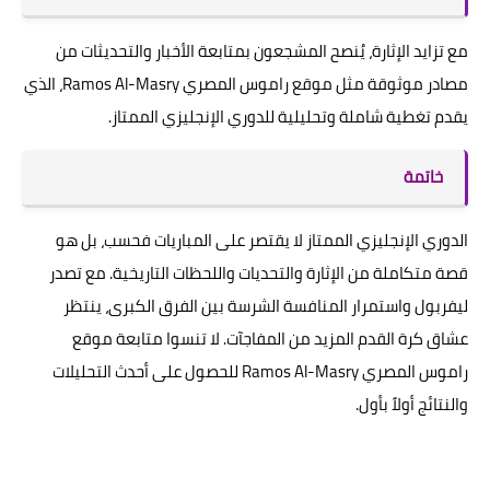
مع تزايد الإثارة، يُنصح المشجعون بمتابعة الأخبار والتحديثات من
مصادر موثوقة مثل موقع راموس المصري Ramos Al-Masry، الذي
يقدم تغطية شاملة وتحليلية للدوري الإنجليزي الممتاز.
خاتمة
الدوري الإنجليزي الممتاز لا يقتصر على المباريات فحسب، بل هو
قصة متكاملة من الإثارة والتحديات واللحظات التاريخية. مع تصدر
ليفربول واستمرار المنافسة الشرسة بين الفرق الكبرى، ينتظر
عشاق كرة القدم المزيد من المفاجآت. لا تنسوا متابعة موقع
راموس المصري Ramos Al-Masry للحصول على أحدث التحليلات
والنتائج أولاً بأول.