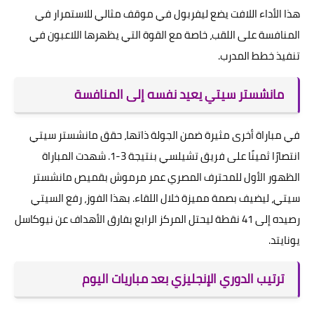
هذا الأداء اللافت يضع ليفربول في موقف مثالي للاستمرار في
المنافسة على اللقب، خاصة مع القوة التي يظهرها اللاعبون في
تنفيذ خطط المدرب.
مانشستر سيتي يعيد نفسه إلى المنافسة
في مباراة أخرى مثيرة ضمن الجولة ذاتها، حقق مانشستر سيتي
انتصارًا ثمينًا على فريق تشيلسي بنتيجة 3-1. شهدت المباراة
الظهور الأول للمحترف المصري عمر مرموش بقميص مانشستر
سيتي، ليضيف بصمة مميزة خلال اللقاء. بهذا الفوز، رفع السيتي
رصيده إلى 41 نقطة ليحتل المركز الرابع بفارق الأهداف عن نيوكاسل
يونايتد.
ترتيب الدوري الإنجليزي بعد مباريات اليوم