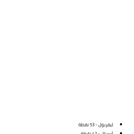
ليفربول - 53 نقطة
آرسنال - 47 نقطة