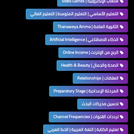
الألعاب الإلكترونية | Video Games
التعليم الأساسي | التعليم المتوسط | التعليم العالي
الثانوية العامة | Thanaweya Amma
الذكاء الاصطناعي | Artificial Intelligence
الربح من الإنترنت | Online Income
الصحة والجمال | Health & Beauty
العلاقات | Relationships
المرحلة الإعدادية | Preparatory Stage
تحسين محركات البحث
ترددات القنوات | Channel Frequencies
تعليم الكتابة | اللغة العربية | الخط العربي