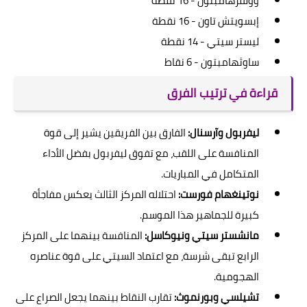
وولفرهامبتون - 16 نقطة
إبسويتش تاون - 16 نقطة
ليستر سيتي - 14 نقطة
ساوثهامبتون - 6 نقاط
قراءة في ترتيب الفرق
ليفربول وآرسنال:
الفارق بين الفريقين يشير إلى قوة
المنافسة على اللقب، مع تفوق ليفربول بفضل الأداء
المتكامل في المباريات.
نوتينغهام فورست:
احتلاله المركز الثالث يعكس مفاجأة
كبيرة للجماهير هذا الموسم.
مانشستر سيتي ونيوكاسل:
المنافسة بينهما على المركز
الرابع تبقى شرسة، مع اعتماد السيتي على قوة عناصره
الهجومية.
تشيلسي وبورنموث:
تقارب النقاط بينهما يجعل الصراع على