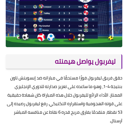
ليفربول يواصل هيمنته
حقق فريق ليفربول فوزًا مستحقًا في مباراته ضد إبسويتش تاون
بنتيجة 4-1، وهو ما ساعده على تعزيز صدارته للدوري الإنجليزي
الممتاز. الأداء الرائع لليفربول خلال هذه المباراة كان شهادة حقيقية
على قوته الهجومية واستقراره التكتيكي. رفع ليفربول رصيده إلى
53 نقطة، متقدمًا بفارق مريح قدره 6 نقاط عن منافسه المباشر
آرسنال.