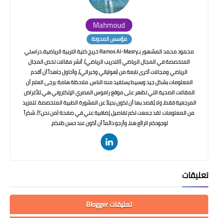
Mahmoud
مؤسس المدونة
محمود محمد المشهور بـRamos Al-Masry خريج كلية التربية الرياضية، دراستي
المتخصصة في المجال الرياضي (التدريب الرياضي). أنشر مقالات تخص المجال
الرياضي ومجالات أخرى نابعة من (هواياتي وخبراتي)، وأحاول جاهداً أن أقدم
المعلومات بشكل جيد وبسيط يستفيد منه الناس. ملاحظة هامة: يرجى العلم أن
المقالات الصحية التي تظهر على موقع راموس المصري الإلكتروني هي للأغراض
المرجعية فقط، ولا يُقصد بها أن تكون بديلاً عن المشورة الطبية المتخصصة. للمزيد
من المعلومات: لقد جمعت لكم تفاصيل إضافية عني في صفحة (من نحن؟). شكراً
لوجودكم الرائع هنا، وأرجو دائماً أن أكون عند حسن ظنكم.
تعليقات
تعليقات Blogger