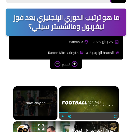
إذاعات مدرسية | School
Radio
ما هو ترتيب الدوري الإنجليزي بعد فوز
موضوعات تعبير | Essay
ليفربول ومانشستر سيتي؟
Topics
الألعاب الإلكترونية | Video
25 يناير 2025
Mahmoud
Games
الصفحة الرئيسية
منوعات | Ramos Mix
الذكاء الاصطناعي | Artificial
الحجم
Intelligence
×
Now Playing
Play
Unmute
Fullscreen
جون آختربيرغ: قضاء 15 سنة مع ليفربول كان حلم تحقق