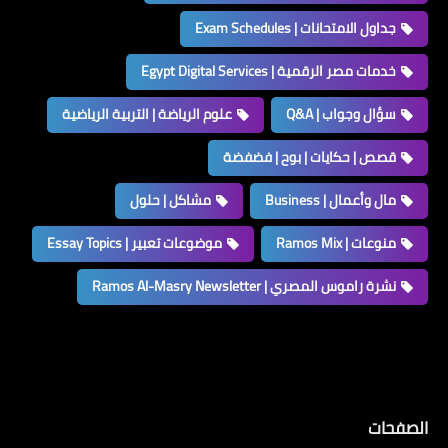
جداول الامتحانات | Exam Schedules
خدمات مصر الرقمية | Egypt Digital Services
سؤال وجواب | Q&A
علوم الرياضة | التربية الرياضية
قصص | حكايات | بوح | فضفضة
مال وأعمال | Business
مشاكل | حلول
منوعات | Ramos Mix
موضوعات تعبير | Essay Topics
نشرة راموس المصري | Ramos Al-Masry Newsletter
الصفحات