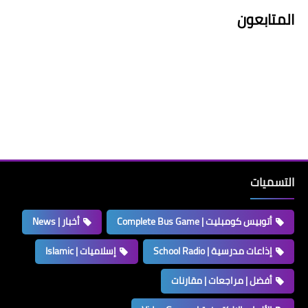
المتابعون
التسميات
أتوبيس كومبليت | Complete Bus Game
أخبار | News
إذاعات مدرسية | School Radio
إسلاميات | Islamic
أفضل | مراجعات | مقارنات