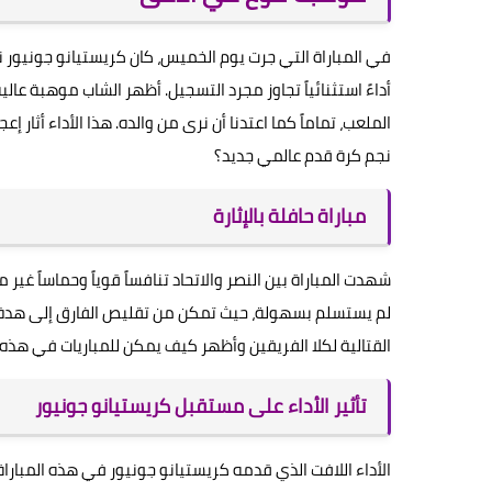
في المباراة التي جرت يوم الخميس، كان كريستيانو جونيور ن
أداءً استثنائياً تجاوز مجرد التسجيل. أظهر الشاب موهبة عال
الملعب، تماماً كما اعتدنا أن نرى من والده. هذا الأداء أثار إ
نجم كرة قدم عالمي جديد؟
مباراة حافلة بالإثارة
شهدت المباراة بين النصر والاتحاد تنافساً قوياً وحماساً غير
لم يستسلم بسهولة، حيث تمكن من تقليص الفارق إلى هدف 
القتالية لكلا الفريقين وأظهر كيف يمكن للمباريات في هذه
تأثير الأداء على مستقبل كريستيانو جونيور
الأداء اللافت الذي قدمه كريستيانو جونيور في هذه المباراة