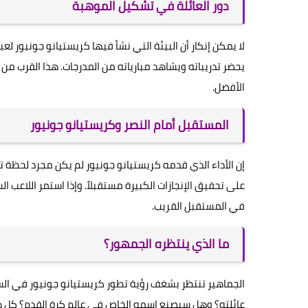
دور العائلة في تشكيل الموهبة
لا يمكن إنكار أن البيئة التي نشأ فيها كريستيانو جونيور لع
يحضر تدريباته ويشاهد مبارياته من المدرجات. هذا القرب من 
الأفضل.
المستقبل أمام النصر وكريستيانو جونيور
إن الأداء الذي قدمه كريستيانو جونيور لم يكن مجرد لحظة ت
على تحقيق الإنجازات الكبيرة مستقبلاً. وإذا استمر اللاعب
في المستقبل القريب.
ما الذي ينتظره الجمهور؟
الجماهير تنتظر بشغف رؤية تطور كريستيانو جونيور في الس
عائلته؟ وهل سيصنع اسمه الخاص في عالم كرة القدم؟ كل هذ