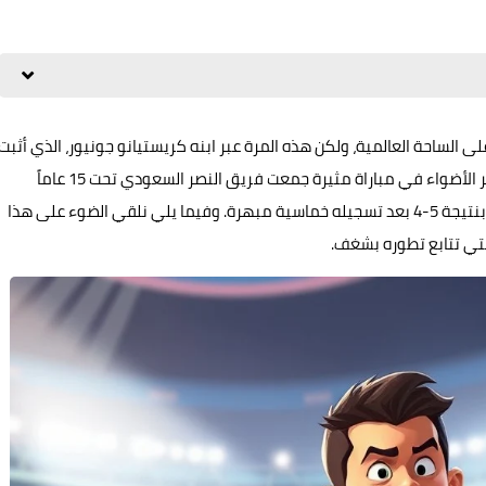
على الساحة العالمية، ولكن هذه المرة عبر ابنه كريستيانو جونيور، الذي أثبت
أن الموهبة قد تكون بالفعل وراثية. فقد خطف الشاب الصغير الأضواء في مباراة مثيرة جمعت فريق النصر السعودي تحت 15 عاماً
ونظيره الاتحاد السعودي، حيث قاد فريقه لتحقيق فوز مثير بنتيجة 5-4 بعد تسجيله خماسية مبهرة. وفيما يلي نلقي الضوء على هذا
التي تتابع تطوره بشغف.