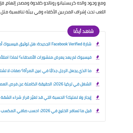
ومع وجود والده كريستيانو رونالدو كقدوة ومصدر إلهام، ف
اللعب تحت إشراف المدربين الأكفاء وفي بيئة تنافسية مثل 
شاهد أيضًا
شارة Facebook Verified الجديدة: هل توثيق فيسبوك أصبح مجانيًا؟ الفرق بينها وبين العلامة الزرقاء
فيسبوك لم يعد يعرض منشورات الأصدقاء؟ لماذا امتلأت 
ما الذي يجعل الرجل جذابًا في عين المرأة؟ صفات لا تش
الشغل في تركيا 2026: الحقيقة الكاملة عن فرص العمل والرواتب وحقوق الأجانب قبل السفر
إيجار ولا تمليك؟ الحسبة التي قد تغيّر قرار شراء الشقة
قبل ما تسافر الخليج في 2026: احسب صافي المكسب الحقيقي بين السعودية والإمارات والكويت