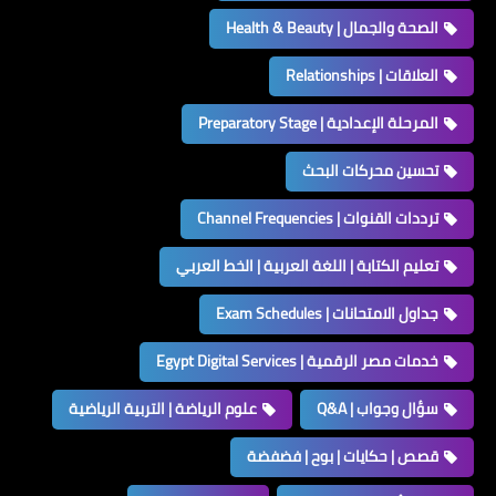
الصحة والجمال | Health & Beauty
العلاقات | Relationships
المرحلة الإعدادية | Preparatory Stage
تحسين محركات البحث
ترددات القنوات | Channel Frequencies
تعليم الكتابة | اللغة العربية | الخط العربي
جداول الامتحانات | Exam Schedules
خدمات مصر الرقمية | Egypt Digital Services
سؤال وجواب | Q&A
علوم الرياضة | التربية الرياضية
قصص | حكايات | بوح | فضفضة