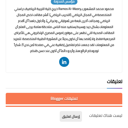
مؤسس المدونة
محمود محمد المشهور بـRamos Al-Masry خريج كلية التربية الرياضية، دراستي
المتخصصة في المجال الرياضي (التدريب الرياضي). أنشر مقالات تخص المجال
الرياضي ومجالات أخرى نابعة من (هواياتي وخبراتي)، وأحاول جاهداً أن أقدم
المعلومات بشكل جيد وبسيط يستفيد منه الناس. ملاحظة هامة: يرجى العلم أن
المقالات الصحية التي تظهر على موقع راموس المصري الإلكتروني هي للأغراض
المرجعية فقط، ولا يُقصد بها أن تكون بديلاً عن المشورة الطبية المتخصصة. للمزيد
من المعلومات: لقد جمعت لكم تفاصيل إضافية عني في صفحة (من نحن؟). شكراً
لوجودكم الرائع هنا، وأرجو دائماً أن أكون عند حسن ظنكم.
تعليقات
تعليقات Blogger
ليست هناك تعليقات
إرسال تعليق