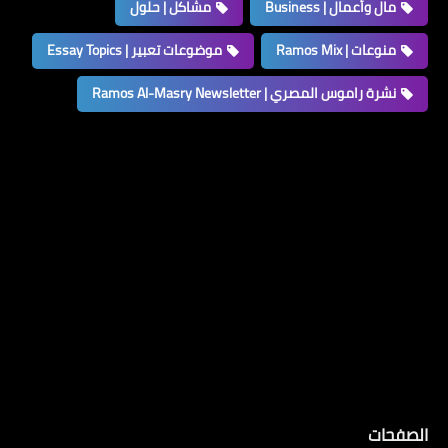
مال وأعمال | Business
مشاكل | حلول
منوعات | Ramos Mix
موضوعات تعبير | Essay Topics
نشرة راموس المصري | Ramos Al-Masry Newsletter
الصفحات