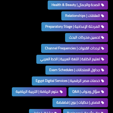
الصحة والجمال | Health & Beauty
العلاقات | Relationships
المرحلة الإعدادية | Preparatory Stage
تحسين محركات البحث
ترددات القنوات | Channel Frequencies
تعليم الكتابة | اللغة العربية | الخط العربي
جداول الامتحانات | Exam Schedules
خدمات مصر الرقمية | Egypt Digital Services
سؤال وجواب | Q&A
علوم الرياضة | التربية الرياضية
قصص | حكايات | بوح | فضفضة