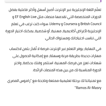
تعلّم اللغة الإنجليزية عبر الإنترنت أصبح أسهل وأكثر فاعلية بفضل
الدورات المتخصصة التي تقدمها منصات مثل EF English Live و
British Council و Coursera و Udemy. سواء كنت ترغب في تعلم
الإنجليزية لأغراض أكاديمية، مهنية، أو شخصية، يمكنك اختيار الدورة
التي تناسب احتياجاتك ومستواك الحالي.
في النهاية، يوفر التعلم عبر الإنترنت فرصة لا تُقدّر بثمن لاكتساب
مهارات جديدة بطريقة مرنة وسهلة، مع إمكانية الحصول على
شهادات تعزز من فرصك المهنية. استثمر وقتك بحكمة، واختر
الدورة المناسبة لك من بين هذه المنصات الرائدة.
مع تمنياتنا لك برحلة تعليمية ممتعة وناجحة مع "راموس المصري
Ramos Al-Masry"