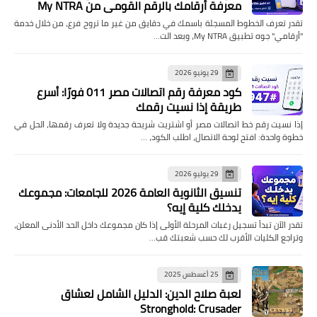
معرفة أرقامك بالرقم القومي من My NTRA
تقدر تعرف الخطوط المسجلة باسمك في دقايق من غير ما تروح فرع، من خلال خدمة
"أرقامي" جوه تطبيق My NTRA، وبعد الت…
29 يونيو 2026
كود معرفة رقم اتصالات مصر 011 فورًا: أسرع
طريقة إذا نسيت رقمك
إذا نسيت رقم خط اتصالات مصر أو اشتريت شريحة جديدة ولا تعرف رقمها، الحل في
خطوة واحدة: افتح لوحة الاتصال، اطلب الكود، …
29 يوليو 2026
تنسيق الثانوية العامة 2026 للجامعات: مجموعك
يدخلك كلية إيه؟
تقدر الآن تبدأ تسجيل رغبات المرحلة الأولى إذا كان مجموعك داخل الحد الأدنى المعلن،
وتراجع الكليات الأقرب لك حسب شعبتك قب…
25 أغسطس 2025
لعبة صلاح الدين: الدليل الشامل لعشاق
Stronghold: Crusader