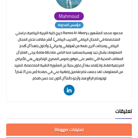
Mahmoud
مؤسس المدونة
محمود محمد المشهور بـRamos Al-Masry خريج كلية التربية الرياضية، دراستي
المتخصصة في المجال الرياضي (التدريب الرياضي). أنشر مقالات تخص المجال
الرياضي ومجالات أخرى نابعة من (هواياتي وخبراتي)، وأحاول جاهداً أن أقدم
المعلومات بشكل جيد وبسيط يستفيد منه الناس. ملاحظة هامة: يرجى العلم أن
المقالات الصحية التي تظهر على موقع راموس المصري الإلكتروني هي للأغراض
المرجعية فقط، ولا يُقصد بها أن تكون بديلاً عن المشورة الطبية المتخصصة. للمزيد
من المعلومات: لقد جمعت لكم تفاصيل إضافية عني في صفحة (من نحن؟). شكراً
لوجودكم الرائع هنا، وأرجو دائماً أن أكون عند حسن ظنكم.
تعليقات
تعليقات Blogger