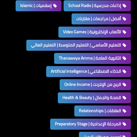
إذاعات مدرسية | School Radio
إسلاميات | Islamic
أفضل | مراجعات | مقارنات
الألعاب الإلكترونية | Video Games
التعليم الأساسي | التعليم المتوسط | التعليم العالي
الثانوية العامة | Thanaweya Amma
الذكاء الاصطناعي | Artificial Intelligence
الربح من الإنترنت | Online Income
الصحة والجمال | Health & Beauty
العلاقات | Relationships
المرحلة الإعدادية | Preparatory Stage