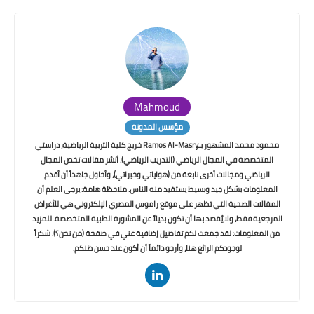
Mahmoud
مؤسس المدونة
محمود محمد المشهور بـRamos Al-Masry خريج كلية التربية الرياضية، دراستي
المتخصصة في المجال الرياضي (التدريب الرياضي). أنشر مقالات تخص المجال
الرياضي ومجالات أخرى نابعة من (هواياتي وخبراتي)، وأحاول جاهداً أن أقدم
المعلومات بشكل جيد وبسيط يستفيد منه الناس. ملاحظة هامة: يرجى العلم أن
المقالات الصحية التي تظهر على موقع راموس المصري الإلكتروني هي للأغراض
المرجعية فقط، ولا يُقصد بها أن تكون بديلاً عن المشورة الطبية المتخصصة. للمزيد
من المعلومات: لقد جمعت لكم تفاصيل إضافية عني في صفحة (من نحن؟). شكراً
لوجودكم الرائع هنا، وأرجو دائماً أن أكون عند حسن ظنكم.