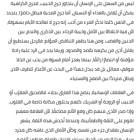
ليس من السهل على الإنسان أن يتجاوز جرح الحبيب، فجرح الكراهية
يمكن أن يُقابل بالعداء أو النسيان، أما جرح المحبة فيظل حاضرًا، يتجدد
في الذهن كلما تذكّر المرء من أحب. إنه جرح لا تعالجه الأيام بسهولة،
لأن فيه اختلاطًا بين الأمل وخيبة الرجاء، بين الذكرى والندم، بين
الحنين والغضب. ومن هنا يظهر التناقض المؤلم: فالرجل يستطيع أن
يقابل أذى من يكرهه بالصد والصدود، وربما يجد في الرد عليه راحة
مؤقتة أو انتصارًا زائفًا، بينما يعجز أمام قسوة من يحب عن اتخاذ
موقفٍ مماثل، بل قد يبذل جهدًا في البحث عن الأعذار للطرف الآخر،
ويظل مترددًا بين الصفح والاستياء.
في العلاقات الإنسانية، يتضح هذا الفارق بجلاء. فالصديق المقرّب أو
الحبيب أو الزوجة أو الشريك، كلهم يحتلون مكانة خاصة في القلوب،
وإذا صدر الأذى منهم كان وقع الألم مضاعفًا، لأن العلاقة معهم
تقوم على الثقة والطمأنينة. وعندما تُخدش هذه الثقة، يشعر
الإنسان بفقدان جزء من نفسه، وكأن الأمان الذي عاشه كان مجرد
سراب. هذا النوع من الجراح يستمر لفترات طويلة، وتظهر آثاره في