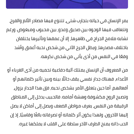
يمر الإنسان في حياته بتجارب شتى، تتنوع فيها مصادر الألم والفرح،
وتتعاقب فيها الوجوه بين صديق وعدو، بين محبوب ومبغوض. ورغم
تشابه ملامح الجراح في ظاهرها، إلا أن عمقها وتأثيرها يختلفان
باختلاف مصدرها، ويظل الجرح الآتي من شخص نحبه أعمق وأشد
وقعًا في النفس من أذى يأتي من شخص نكرهه.
من المعروف أن الإنسان يمتلك آلية دفاعية تحميه من أذى الغرباء أو
الأعداء، فهناك جدار نفسي يقف حائلًا بينه وبين تأثير كلماتهم أو
أفعالهم. أما حين يتعلق الأمر بشخص نحبه، فإن هذا الجدار يزول،
وتصبح الروح مكشوفة وهشة أمامه. فالحبيب يدخل إلى المناطق
الرقيقة من النفس، يعرف مواطن الضعف ويصل إلى أماكن لا يصل
إليها الآخرون. ولهذا يكون أثر كلماته أو تصرفاته بالغًا وقاسيًا، إذ إن
الحب ذاته يمنح الطرف الآخر سلطة على القلب لا يملكها غيره.