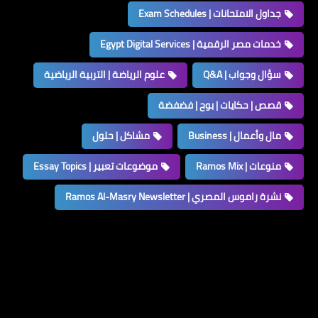
جداول الامتحانات | Exam Schedules
خدمات مصر الرقمية | Egypt Digital Services
سؤال وجواب | Q&A
علوم الرياضة | التربية الرياضية
قصص | حكايات | بوح | فضفضة
مال وأعمال | Business
مشاكل | حلول
منوعات | Ramos Mix
موضوعات تعبير | Essay Topics
نشرة راموس المصري | Ramos Al-Masry Newsletter