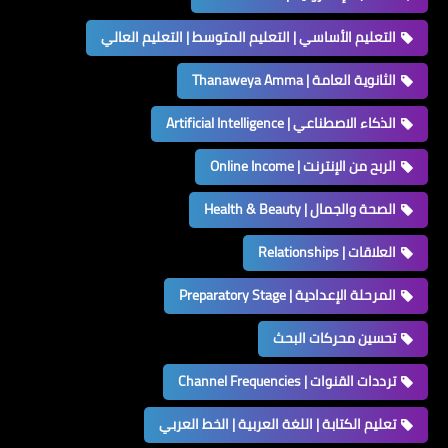
التعليم الأساسي | التعليم المتوسط | التعليم العالي
الثانوية العامة | Thanaweya Amma
الذكاء الاصطناعي | Artificial Intelligence
الربح من الإنترنت | Online Income
الصحة والجمال | Health & Beauty
العلاقات | Relationships
المرحلة الإعدادية | Preparatory Stage
تحسين محركات البحث
ترددات القنوات | Channel Frequencies
تعليم الكتابة | اللغة العربية | الخط العربي