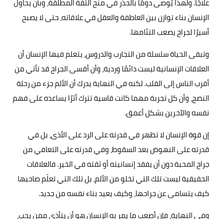
علاجًا. ولهذا يُوصى دومًا بالحذر في منح الثقة المطلقة، وبأن يحاول
الإنسان بناء توازن بين العاطفة والعقل في علاقاته، حتى لا يصبح
أسيرًا لجراح يصعب التئامها.
وتبقى الحياة سلسلة من التجارب والدروس، يتعلم فيها الإنسان أن
العلاقات الإنسانية ليست دائمًا وردية، وأن أقسى الجراح قد تأتي من
أقرب الناس إلى القلب. لكنه في النهاية يدرك أن الألم جزء من رحلة
النضج، وأن كل تجربة مهما كانت قاسية تترك أثرًا يساعده على فهم
نفسه والآخرين بشكل أعمق.
إن قوة الإنسان لا تظهر في قدرته على الرد على الأذى، بل في
قدرته على النهوض بعد السقوط، وفي قدرته على التعافي من
جراح المحبة دون أن يفقد إنسانيته أو ثقته في الخير. فالعلاقات
الحقيقية ليست تلك التي تخلو من الألم، بل تلك التي تعلّم صاحبها
كيف يتسامى عن جراحها، وكيف يعيد بناء نفسه من جديد.
وفي النهاية، فإن أصعب ما يمر به الإنسان هو أن يتأذى ممن يحب،