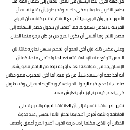
من جهة أخرى، يلجأ الإنسان في بعض الأحيان إلى كتمان ألمه، فلا
يظهر للآخرين ما يعانيه في داخله. وقد يحاول أن يقنع نفسه أن
الأمور بخير، وأن الجرح سيلتئم مع الوقت، لكنه يكتشف أن الجراح
القريبة لا تندمل بسهولة. فما أصعب أن يتحول مصدر السعادة إلى
مصدر للألم، وما أقسى أن يكون الجرح من يدٍ كان يرجو منها الحنان.
وعلى عكس ذلك، فإن أذى العدو أو الخصم يسهل تجاوزه غالبًا، لأن
النفس تتوقع منه الإساءة، فتستعد لها وتحتمي منها. كما أن
الإنسان يجد في مواجهة العداء أو رده نوعًا من الراحة، فهو يشعر
أنه أخذ حقه أو استعاد شيئًا من كرامته. أما أذى المحبوب فهو خذلان
صامت، لا يُجدِي فيه الرد ولا المواجهة، ويحتاج صاحبه إلى وقت طويل
كي يتعلم كيف يتجاوزه أو يتعايش معه.
تشير الدراسات النفسية إلى أن العلاقات القوية والمبنية على
العاطفة والثقة تُعرض أصحابها لخطر الألم النفسي عند حدوث
الخذلان أو الأذى. فكلما زادت درجة القرب، أصبح الجرح أعمق وأصعب