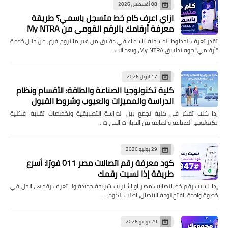
08 أغسطس 2026
ازاي اعرف كام خط متسجل باسمي؟ طريقة
معرفة أرقامك بالرقم القومي من My NTRA
تقدر تعرف الخطوط المسجلة باسمك في دقايق من غير ما تروح فرع، من خلال خدمة
"أرقامي" جوه تطبيق My NTRA، وبعد الت…
17 أبريل 2026
كلية تكنولوجيا الصناعة والطاقة: الأقسام ونظام
الدراسة والمميزات والعيوب وشروط القبول
إذا كنت تفكر في كلية تجمع بين الدراسة التطبيقية وتخصصات تقنية، فكلية
تكنولوجيا الصناعة والطاقة من الخيارات التي ت…
29 يونيو 2026
كود معرفة رقم اتصالات مصر 011 فورًا: أسرع
طريقة إذا نسيت رقمك
إذا نسيت رقم خط اتصالات مصر أو اشتريت شريحة جديدة ولا تعرف رقمها، الحل في
خطوة واحدة: افتح لوحة الاتصال، اطلب الكود، …
29 يوليو 2026