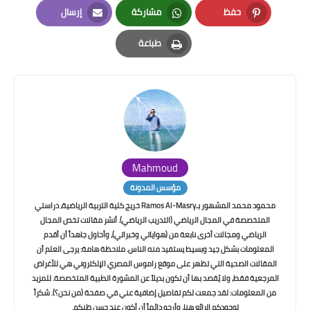
حفظ
مشاركة
إرسال
Email
Whatsapp
Pinterest
طباعة
Print
Mahmoud
مؤسس المدونة
محمود محمد المشهور بـRamos Al-Masry خريج كلية التربية الرياضية، دراستي
المتخصصة في المجال الرياضي (التدريب الرياضي). أنشر مقالات تخص المجال
الرياضي ومجالات أخرى نابعة من (هواياتي وخبراتي)، وأحاول جاهداً أن أقدم
المعلومات بشكل جيد وبسيط يستفيد منه الناس. ملاحظة هامة: يرجى العلم أن
المقالات الصحية التي تظهر على موقع راموس المصري الإلكتروني هي للأغراض
المرجعية فقط، ولا يُقصد بها أن تكون بديلاً عن المشورة الطبية المتخصصة. للمزيد
من المعلومات: لقد جمعت لكم تفاصيل إضافية عني في صفحة (من نحن؟). شكراً
لوجودكم الرائع هنا، وأرجو دائماً أن أكون عند حسن ظنكم.