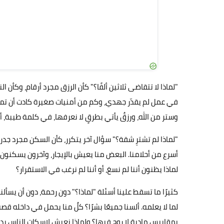
"لماذا لا تتقاضى ثلاثين ألفًا؟" كأن الرزق مجرد أرقام، وكأن
في عمل لم يقدّر جهدي، وكم من أمنيات صغيرة كادت أن تموت
وستر من الله، ورزقٌ يأتي بطرقٍ لا نعرفها، في كلمة طيبة، 
"لماذا لم تشترِ شقة؟" سؤال آخر يتكرر، كأن السكن مجرد جدرا
أسرع من أحلامنا. البعض منا يعيش بالإيجار، وآخرون يسكنون 
لماذا يظنون أننا لم نسعَ، أو أننا لم نرغب في الاستقرار؟
كثيرًا ما تسقط علينا أسئلة "لماذا؟" دون رحمة، دون أن يسألن
لما لا يعلمه. ألسنا جميعًا بشرًا؟ كلٌ منا يحمل في داخله قصة ل
بمقاييس مادية لا روح فيها؟ ولماذا نعيش لإسكات الناس بدل