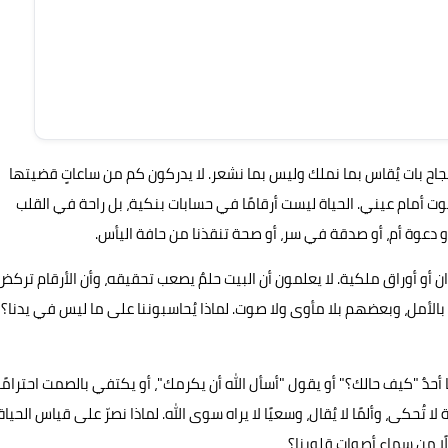
 النجاح بات يُقاس بما نملك وليس بما نشعر. لا يدركون كم من ساعاتٍ قضيتها
 أمام عيني. الحياة ليست أرقامًا في حسابات بنكية، بل راحة في القلب
أو دعوة أم، أو صدقة في سر، أو صحة تنقذنا من حافة اليأس.
ن أو أوراق ملكية. لا يعلمون أن البيت حلمٌ يصعب تحقيقه، وأن الأرقام تركض
بالأمل، وبعضهم بلا مأوى ولا صوت. لماذا يُحاسبوننا على ما ليس في يدنا؟
ا أحدٌ "كيف حالك؟" أو يقول "أسأل الله أن يكرمك"، أو يكتفي بالصمت احترامًا
ا تُحكى، وألمًا لا يُقال، وسعيًا لا يراه سوى الله. لماذا نصرّ على قياس الحياة
ًا من سماع أصوات قلوبنا؟