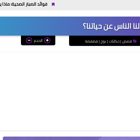
فوائد الصبار الصحية: ماذا يفعل للجروح و
نا الناس عن حياتنا؟
الحجم
قصص | حكايات | بوح | فضفضة