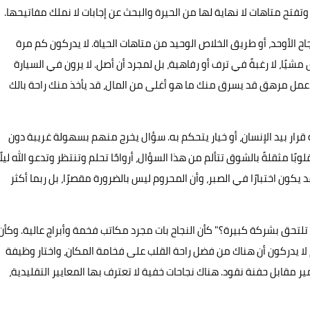
تفتح متاهات لا نهاية لها من الحيرة والبحث عن إجابات لا نملك مفاتيحها.
نجاح الأوحد، أو طريق الخلاص الوحيد من متاهات الحياة. لا يدركون كم مرة
ًا، لا رغبةً في ترف أو رفاهية، بل لمجرد أن أصل. لا يرون في السيارة
عمل مرهق قد يسرق منك ما هو أغلى من المال، قد يأخذ منك راحة بالك
رية قرار بيد الإنسان، أو خيار يتحكم به. سؤال يخرج منهم بسهولة غريبة دون
ًا مثقلةً بالشوق تتألم من هذا السؤال، أرواحًا تحلم وتنتظر وتدعو الله ليلًا
 يكون اختبارًا في الصبر، وأن المحروم ليس بالضرورة مقصرًا، بل ربما أكثر
 تلتحق بشركة كبيرة؟" كأن النجاح بات مجرد مكاتب فخمة وأبراج عالية. وكأن
ا يدركون أن هناك من فضل راحة القلب على فخامة المكان، واختار وظيفة
ر مقابل حفنة نقود. هناك نجاحات خفية لا تعترف بها المعايير التقليدية،