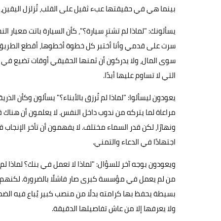
بينما هي في حقيقتها عبء ثقيل على القلب، تُزلزل اليقين، و
يسألونك: "لماذا لم تشترِ سيارة؟"، كأن السيارة باتت معيار ال
سرت على قدمي وأنا أختبر كل خطوة أخطوها، أقطع الطريق مشي
سوى المال، ولا يدركون أن ثمنها الحقيقي أوقات تضيع في 
التي لا تساوم عليها أبدًا.
يعودون ليسألوا: "لماذا لم تُرزق بالأبناء؟" يسألون وكأن الذ
مراعاة لما يتركه من ندوب داخل النفس. لا يعلمون أن هناك قلوب
ونهارًا، لكن قدر السماء مختلف. لا يفهمون أن تأخر الإنجاب قد
اجتهادًا في الدعاء والتمني.
ويعودون بوجه آخر للسؤال: "لماذا لا تعمل في بنك؟ لماذا لم
من لم يعمل في مؤسسة كبرى صار فاشلًا بالضرورة. لكنهم ل
بسيطة يحفظ بها كرامته بدلًا من منصب كبير يُباع فيه الضمي
ولا يعرفها إلا من عاش تفاصيلها الدقيقة.