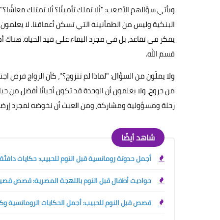
ويأتي سؤالهم الأصعب: "ألا تملك تأمينًا؟ ألا تمتلك معاشًا؟"
البنكية وليس من الطمأنينة التي تسكن أعماقنا. لا يعلمو
يفكر في تقاعد، بل في مجرد البقاء على قيد الحياة. هناك أ
قسم الله.
ولا يملّون من السؤال: "لماذا لم تتزوج؟"، كأن الزواج فرض اج
من جروح، ولا يعلمون أن الوحدة قد تكون أحيانًا أفضل من حيا
رحلة ومسؤولية ومشاركة، ومن العبث أن نخوضه لمجرد إرضاء
شاهد أيضًا
أجمل حدوتة رومانسية قبل النوم للحبيب: حكايات دافئة 
حواديت أطفال قبل النوم باللهجة المصرية: قصص قصير
قصص قبل النوم للحبيب: أجمل الحكايات الرومانسية و