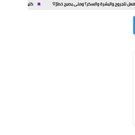
البشرة والسكر؟ ومتى يصبح خطرًا؟
كليات المرحلة الثانية 2026 / 2027 علمي وأدبي بالدرجات: مجموعك يدخلك إيه؟