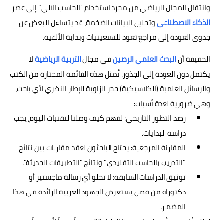
وانتقال المجال الرياضي من مجرد استخدام "الحاسب الآلي" إلى عصر
الذكاء الاصطناعي
وتحليل البيانات الضخمة، قد يتساءل البعض عن
جدوى العودة إلى مراجع تعود للتسعينيات وبداية الألفية.
الحقيقة أن
البحث العلمي الرصين
في مجال
التربية الرياضية
لا
يكتمل دون العودة إلى الجذور. تُمثل هذه القائمة المختارة من الكتب
والرسائل العلمية (الكلاسيكية) حجر الزاوية للإطار النظري لأي باحث،
وهي ضرورية لعدة أسباب:
رصد التطور التاريخي: لفهم كيف وصلنا لتقنيات اليوم، يجب
دراسة البدايات.
المقارنة المرجعية: يحتاج الباحثون لعقد مقارنات بين نتائج
"التدريب بالحاسب التقليدي" ونتائج "التطبيقات الحديثة".
توثيق الدراسات السابقة: لا تخلو أي رسالة ماجستير أو
دكتوراه من فصل يستعرض الجهود العربية الرائدة في هذا
المضمار.