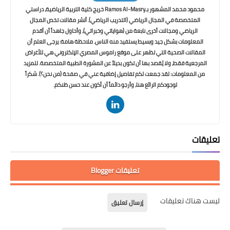
محمود محمد المشهور بـRamos Al-Masry خريج كلية التربية الرياضية، دراستي
المتخصصة في المجال الرياضي (التدريب الرياضي). أنشر مقالات تخص المجال
الرياضي ومجالات أخرى نابعة من (هواياتي وخبراتي)، وأحاول جاهداً أن أقدم
المعلومات بشكل جيد وبسيط يستفيد منه الناس. ملاحظة هامة: يرجى العلم أن
المقالات الصحية التي تظهر على موقع راموس المصري الإلكتروني هي للأغراض
المرجعية فقط، ولا يُقصد بها أن تكون بديلاً عن المشورة الطبية المتخصصة. للمزيد
من المعلومات: لقد جمعت لكم تفاصيل إضافية عني في صفحة (من نحن؟). شكراً
لوجودكم الرائع هنا، وأرجو دائماً أن أكون عند حسن ظنكم.
تعليقات
تعليقات Blogger
ليست هناك تعليقات
إرسال تعليق