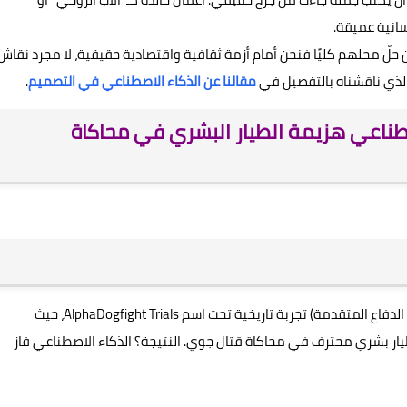
سانية عميقة.
ن حلّ محلهم كليًا فنحن أمام أزمة ثقافية واقتصادية حقيقية، لا مجرد نقاش
الذي ناقشناه بالتفصيل في
مقالنا عن الذكاء الاصطناعي في التصميم
.
صطناعي هزيمة الطيار البشري في محاكاة
في عام 2020، أجرت وكالة DARPA الأمريكية (وكالة مشاريع الدفاع المتقدمة) تجربة تاريخية تحت اسم AlphaDogfight Trials، حيث
ر بشري محترف في محاكاة قتال جوي. النتيجة؟ الذكاء الاصطناعي فاز