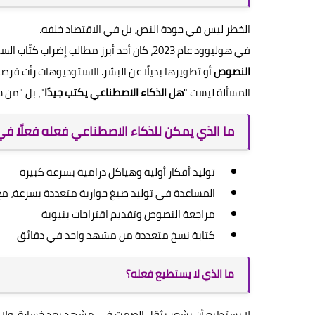
الخطر ليس في جودة النص، بل في الاقتصاد خلفه.
في هوليوود عام 2023، كان أحد أبرز مطالب إضراب كتّاب السيناريو هو منع الاستوديوهات من
النصوص
أو تطويرها بديلًا عن البشر. الاستوديوهات رأت فرصة
المسألة ليست "
هل الذكاء الاصطناعي يكتب جيدًا
"، بل "من 
ما الذي يمكن للذكاء الاصطناعي فعله فعلًا في 
توليد أفكار أولية وهياكل درامية بسرعة كبيرة
المساعدة في توليد صيغ حوارية متعددة بسرعة، مع 
مراجعة النصوص وتقديم اقتراحات بنيوية
كتابة نسخ متعددة من مشهد واحد في دقائق
ما الذي لا يستطيع فعله؟
لا يستطيع أن يشعر بثقل الصمت في مشهد بعد خسارة، ولا أن