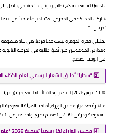
«Saudi Smart Quest»، نظام روبوتي استكشافي حاصل على براءة اختراع.
تدريس. [9]
تحليلي: قفزة الجوهرة ليست حدثاً فردياً. هي نتاج منظومة
ومدارس الموهوبين. حين تُطوّر طالبة في المرحلة الثانوية
م
في الوقت الصحيح.
3️⃣ "سدايا" تُطلق الشعار الرسمي لعام الذكاء الاصطناعي 2026
📅 11 مارس 2026 | المصدر: وكالة الأنباء السعودية (واس)
مباشرةً بعد قرار مجلس الوزراء، أطلقت
الهيئة السعودية للبي
السعودية وحرفي (
AI
) في تصميم بصري واحد يعبّر عن التلا
4️⃣ مجلس الوزراء يُقرّ رسمياً تسمية 2026 "عام الذكاء الاصطناعي"