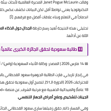
وقالت Janet Pogue McLaurin، المديرة ا
التكنولوجيا يعني تواصلاً أقل، لكن البيانات تكشف عكس ذل
اندماجاً في التعلم وبناء علاقات أفضل مع فرقهم. [أ]
تحليلي: هذه النتيجة تُعيد رسم خارطة
الجدال حول الذكاء ا
الآلة عن أدائها.
2️⃣ طالبة سعودية تحقق الجائزة الكبرى عالمياً في معرض جنيف للاختراعات بمنصة ذكاء اصطناعي طبية
📅 14 مارس 2026 | المصدر: وكالة الأنباء السعودية (واس) / أكاديمية طويق ووزارة التعليم
في إنجاز تاريخي، فازت الطالبة الجوهرة سعود القحطاني با
18 عاماً) والميدالية الذهبية مع مرتبة الشرف، عن منصة «PulMind» التي تعتمد على
الجينات لتشخيص وعلاج أمراض الجهاز التنفسي
.