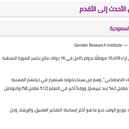
كشف تقرير جينسلر العالمي لبيئة العمل 2026، المبني على آراء 16,459 موظفًا بدوام كامل في 16 دولة، نتائج تكسر الصورة النمطية
للذكاء الاصطناعي"، وهم من يستخدمونه باستمرار في حياتهم المهنية
والشخصية. هؤلاء يقضون وقتاً أقل في العمل المنفرد (37% مقابل 42% عند غيرهم)، ووقتاً أكبر في التعلم (12% مقابل 8%) والتواصل
عيد توزيع الوقت نحو ما هو أكثر إنسانية: التفكير العميق، والإرشاد، وحل