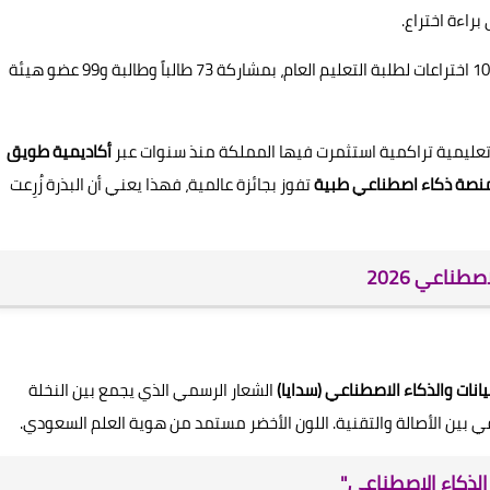
شاركت المملكة في المعرض بـ135 اختراعاً علمياً، من بينها 10 اختراعات لطلبة التعليم العام، بمشاركة 73 طالباً وطالبة و99 عضو هيئة
 تعليمية تراكمية استثمرت فيها المملكة منذ سنوات عبر
أكاديمية طويق
نصة ذكاء اصطناعي طبية
تفوز بجائزة عالمية، فهذا يعني أن البذرة زُرِعت
انات والذكاء الاصطناعي (سدايا)
الشعار الرسمي الذي يجمع بين النخلة
قي بين الأصالة والتقنية. اللون الأخضر مستمد من هوية العلم السعودي.