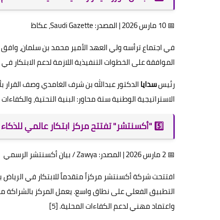
📅 10 مارس 2026 | المصدر: Saudi Gazette، عكاظ
في اجتماع ترأسه ولي العهد الأمير محمد بن سلمان، وافق
الموافقة على الخطوات التنفيذية اللازمة لدعم الابتكار في 
رئيس
سدايا
الدكتور عبدالله بن شرف الغامدي وصف القرار 
الاستراتيجية الوطنية ستة محاور: البنية التحتية، والكفاءات ا
5️⃣ "أكسنتشر" تفتتح مركز ابتكار عالمي للذكاء الاصطناعي في الرياض
📅 2 مارس 2026 | المصدر: Zawya / بيان أكسنتشر الرسمي
افتتحت شركة أكسنتشر مركزاً متقدماً للابتكار في الرياض ب
التطبيق الفعلي على نطاق واسع. يعمل المركز بالشراكة م
واعتماد مهني لدعم الكفاءات المحلية. [5]