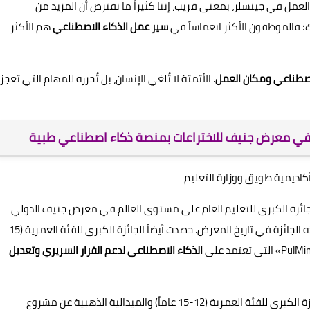
لعالمية لأبحاث بيئة العمل في جينسلر، بمعنى قريب، إننا كثيراً ما نفترض أن المزيد من
ك؛ فالموظفون الأكثر انغماساً في
سير عمل الذكاء الاصطناعي
هم الأكثر
لاصطناعي ومكان العمل
. الأتمتة لا تُلغي الإنسان، بل تُحرره للمهام التي تعجز
لجائزة الكبرى للتعليم العام على مستوى العالم في معرض جنيف الدولي
للاختراعات 2026 (الدورة الـ51)، لتصبح أول سعودية تحقق هذه الجائزة في تاريخ المعرض. حصدت أيضاً الجائزة الكبرى للفئة العمرية (15-
الذكاء الاصطناعي لدعم القرار السريري وتعديل
وفي المسار ذاته، حقق زميلها ساري سعود القحطاني الجائزة الكبرى للفئة العمرية (12-15 عاماً) والميدالية الذهبية عن مشروع