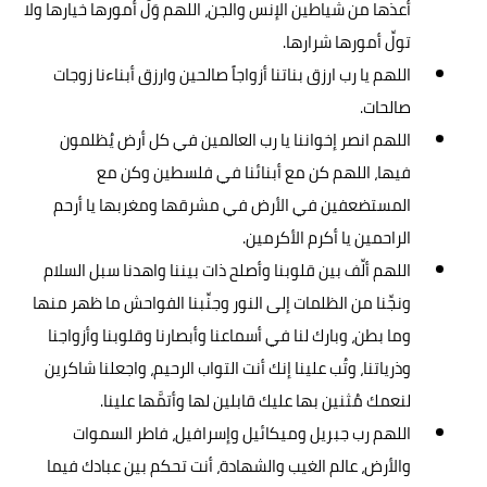
أعذها من شياطين الإنس والجن، اللهم وَلِّ أمورها خيارها ولا
تولِّ أمورها شرارها.
اللهم يا رب ارزق بناتنا أزواجاً صالحين وارزق أبناءنا زوجات
صالحات.
اللهم انصر إخواننا يا رب العالمين في كل أرض يُظلمون
فيها، اللهم كن مع أبنائنا في فلسطين وكن مع
المستضعفين في الأرض في مشرقها ومغربها يا أرحم
الراحمين يا أكرم الأكرمين.
اللهم ألِّف بين قلوبنا وأصلح ذات بيننا واهدنا سبل السلام
ونجِّنا من الظلمات إلى النور وجنِّبنا الفواحش ما ظهر منها
وما بطن، وبارك لنا في أسماعنا وأبصارنا وقلوبنا وأزواجنا
وذرياتنا، وتُب علينا إنك أنت التواب الرحيم، واجعلنا شاكرين
لنعمك مُثنين بها عليك قابلين لها وأتمَّها علينا.
اللهم رب جبريل وميكائيل وإسرافيل، فاطر السموات
والأرض، عالم الغيب والشهادة، أنت تحكم بين عبادك فيما