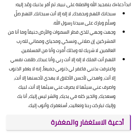
ابدأ دعاءك بتمجيد الله والصلاة على نبيه، ثم أقر بذنبك وعُد إليه:
سبحانك اللهم وبحمدك، لا إله إلا أنت سبحانك، اللهم صلِّ
وسلِّم وبارك على سيدنا رسول الله.
وجهت وجهي للذي فطر السموات والأرض حنيفاً وما أنا من
المشركين، إن صلاتي ونسكي ومحياي ومماتي لله رب
العالمين، لا شريك له وبذلك أُمرت وأنا من المسلمين.
اللهم أنت الملك لا إله إلا أنت ربي وأنا عبدك، ظلمت نفسي
واعترفت بذنبي فاغفر لي ذنوبي جميعاً، إنه لا يغفر الذنوب
إلا أنت، واهدني لأحسن الأخلاق لا يهدي لأحسنها إلا أنت،
واصرف عني سيئها لا يصرف عني سيئها إلا أنت. لبيك
وسعديك، والخير كله في يديك، والشر ليس إليك، أنا بك
وإليك تباركت ربنا وتعاليت، أستغفرك وأتوب إليك.
أدعية الاستغفار والمغفرة