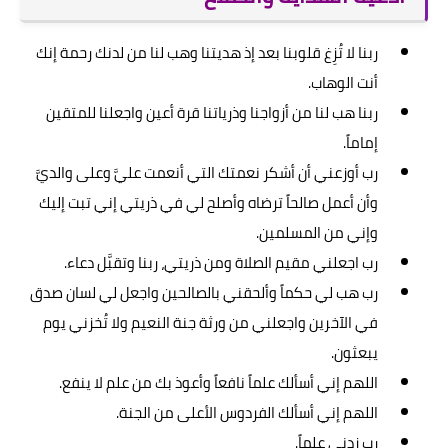
ربنا لا تُزِغ قلوبنا بعد إذ هديتنا وهب لنا من لدنك رحمة إنك
أنت الوهاب.
ربنا هب لنا من أزواجنا وذرياتنا قرة أعين واجعلنا للمتقين
إماماً.
رب أوزعني أن أشكر نعمتك التي أنعمت عليَّ وعلى والديَّ
وأن أعمل صالحاً ترضاه وأصلح لي في ذريتي إني تبت إليك
وإني من المسلمين.
رب اجعلني مقيم الصلاة ومن ذريتي، ربنا وتقبَّل دعاء.
رب هب لي حكماً وألحقني بالصالحين واجعل لي لسان صدق
في الآخرين واجعلني من ورثة جنة النعيم ولا تُخزني يوم
يبعثون.
اللهم إني أسألك علماً نافعاً وأعوذ بك من علم لا ينفع.
اللهم إني أسألك الفردوس الأعلى من الجنة.
رب زدني علماً.