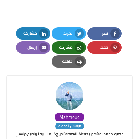
نشر
تغريد
مشاركة
LinkedIn
Twitter
Facebook
حفظ
مشاركة
إرسال
Email
Whatsapp
Pinterest
طباعة
Print
Mahmoud
مؤسس المدونة
محمود محمد المشهور بـRamos Al-Masry خريج كلية التربية الرياضية، دراستي