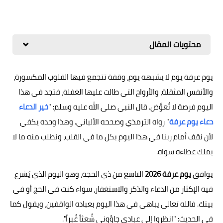
محتويات المقال
يوم عرفة يوم لا يشبهه يوم، وقفة تتجمع فيها القلوب المكسورة،
والأنفس المثقلة، والأرواح التي طالت عليها الغفلة، فتجد في هذا
اليوم فرصة لا تُعوَّض. قال النبي صلى الله عليه وسلم: "
خير الدعاء
دعاء يوم عرفة
" رواه الترمذي وصححه الألباني. وهذا وحده يكفي
لأن نقف أمام ربنا في هذا اليوم بكل ما في القلب، ونطلب منه ما لا
يملك عطاءه سواه.
يوافق
يوم عرفة 2026
التاسع من ذي الحجة، وهو اليوم الذي يُشرع
فيه الإكثار من الدعاء والذكر والاستغفار، سواء كنت في الحج أو في
بيتك. فالله تعالى يباهي في هذا اليوم بعباده الواقفين، ويقول كما
في الحديث: "انظروا إلى عبادي جاؤوني شُعثاً غُبراً".