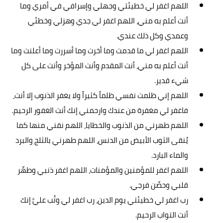
اللهم اغفر لي خطيئتي وجهلي وإسرافي في أمري وما
أنت أعلم به مني، اللهم اغفر لي جدي وهزلي وخطئي
وعمدي وكل ذلك عندي.
اللهم اغفر لي ما قدمت وما أخرت وما أسررت وما أعلنت وما
أنت أعلم به مني، أنت المقدم وأنت المؤخر وأنت على كل
شيء قدير.
اللهم إني ظلمت نفسي ظلماً كثيراً ولا يغفر الذنوب إلا أنت،
فاغفر لي مغفرة من عندك وارحمني إنك أنت الغفور الرحيم.
اللهم طهرني من الذنوب والخطايا، اللهم نقني منها كما
يُنقى الثوب الأبيض من الدنس، اللهم طهرني بالثلج والبرد
والماء البارد.
اللهم اغفر للمؤمنين والمؤمنات، اللهم اغفر ذنبي وطهِّر
قلبي وحصِّن فرجي.
رب اغفر لي خطيئتي يوم الدين، رب اغفر لي وتُب عليَّ إنك
أنت التواب الرحيم.