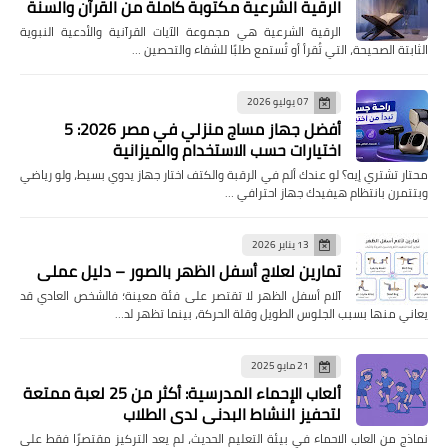
الرقية الشرعية مكتوبة كاملة من القرآن والسنة
الرقية الشرعية هي مجموعة الآيات القرآنية والأدعية النبوية
الثابتة الصحيحة، التي تُقرأ أو تُستمع طلبًا للشفاء والتحصين …
07 يوليو 2026
أفضل جهاز مساج منزلي في مصر 2026: 5
اختيارات حسب الاستخدام والميزانية
محتار تشتري إيه؟ لو عندك ألم في الرقبة والكتف اختار جهاز يدوي بسيط، ولو رياضي
وبتتمرن بانتظام هيفيدك جهاز احترافي …
13 يناير 2026
تمارين لعلاج أسفل الظهر بالصور – دليل عملي
آلام أسفل الظهر لا تقتصر على فئة معينة؛ فالشخص العادي قد
يعاني منها بسبب الجلوس الطويل وقلة الحركة، بينما تظهر لد…
21 مايو 2025
ألعاب الإحماء المدرسية: أكثر من 25 لعبة ممتعة
لتحفيز النشاط البدني لدى الطلاب
نماذج من العاب الاحماء في بيئة التعليم الحديث، لم يعد التركيز مقتصرًا فقط على