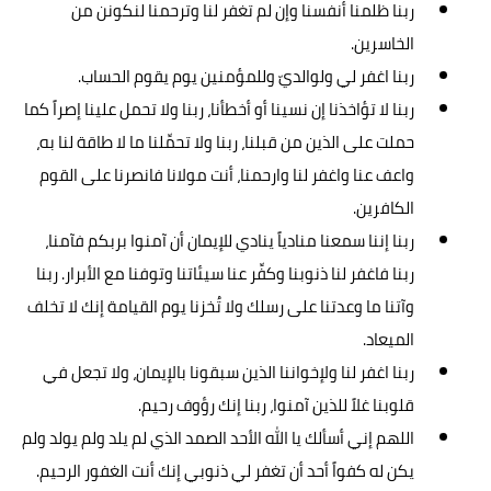
ربنا ظلمنا أنفسنا وإن لم تغفر لنا وترحمنا لنكونن من
الخاسرين.
ربنا اغفر لي ولوالديّ وللمؤمنين يوم يقوم الحساب.
ربنا لا تؤاخذنا إن نسينا أو أخطأنا، ربنا ولا تحمل علينا إصراً كما
حملت على الذين من قبلنا، ربنا ولا تحمِّلنا ما لا طاقة لنا به،
واعف عنا واغفر لنا وارحمنا، أنت مولانا فانصرنا على القوم
الكافرين.
ربنا إننا سمعنا منادياً ينادي للإيمان أن آمنوا بربكم فآمنا،
ربنا فاغفر لنا ذنوبنا وكفِّر عنا سيئاتنا وتوفنا مع الأبرار. ربنا
وآتنا ما وعدتنا على رسلك ولا تُخزنا يوم القيامة إنك لا تخلف
الميعاد.
ربنا اغفر لنا ولإخواننا الذين سبقونا بالإيمان، ولا تجعل في
قلوبنا غلاً للذين آمنوا، ربنا إنك رؤوف رحيم.
اللهم إني أسألك يا الله الأحد الصمد الذي لم يلد ولم يولد ولم
يكن له كفواً أحد أن تغفر لي ذنوبي إنك أنت الغفور الرحيم.