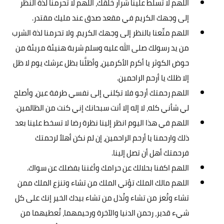
اللهم لا تُسلِّط علينا شرار خلقك، اللهم لا تحرمنا لذة النظر
إلى وجهك الكريم في مقعد صدق عند مليك مقتدر.
اللهم متِّعنا بالنظر إلى وجهك الكريم، ولا تحرمنا لذة الشرب
من يد رسولك صلى الله عليه وسلم شربة هنيئة مريئة من
حوض الكوثر يا أكرم الأكرمين، وأظلَّنا بظل عرشك يوم لا ظل
إلا ظلك يا أرحم الراحمين.
اللهم رحمتك أرجو فلا تكِلني إلى نفسي طرفة عين، وأصلح
لي شأني كله، لا إله إلا أنت سبحانك إني كنت من الظالمين.
اللهم في هذا اليوم انظر إلينا نظرة رضا لا تسخط علينا بعد
ذلك وارحمنا يا أرحم الراحمين، إن لم نكن أهلاً لرحمتك
فرحمتك أهل أن تصل إلينا.
اللهم اكفنا بحلالك عن حرامك وأغننا بفضلك عن سواك.
اللهم مالك الملك تؤتي الملك من تشاء وتنزع الملك ممن
تشاء وتُعز من تشاء وتُذل من تشاء بيدك الخير إنك على كل
شيء قدير، رحمن الدنيا والآخرة ورحيمهما، تُعطيهما من