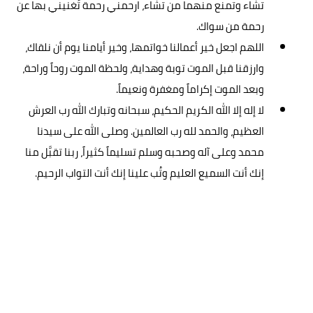
تشاء وتمنع منهما من تشاء، ارحمني رحمة تُغنيني بها عن
رحمة من سواك.
اللهم اجعل خير أعمالنا خواتمها، وخير أيامنا يوم أن نلقاك،
وارزقنا قبل الموت توبة وهداية، ولحظة الموت روحاً وراحة،
وبعد الموت إكراماً ومغفرة ونعيماً.
لا إله إلا الله الكريم الحكيم، سبحانه وتبارك الله رب العرش
العظيم، والحمد لله رب العالمين. وصلى الله على سيدنا
محمد وعلى آله وصحبه وسلم تسليماً كثيراً، ربنا تقبَّل منا
إنك أنت السميع العليم وتُب علينا إنك أنت التواب الرحيم.