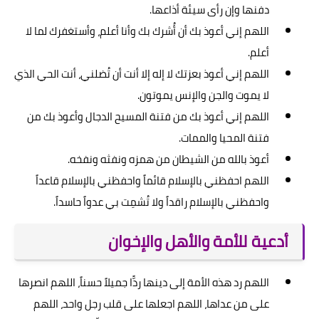
دفنها وإن رأى سيئة أذاعها.
اللهم إني أعوذ بك أن أُشرك بك وأنا أعلم، وأستغفرك لما لا
أعلم.
اللهم إني أعوذ بعزتك لا إله إلا أنت أن تُضلني، أنت الحي الذي
لا يموت والجن والإنس يموتون.
اللهم إني أعوذ بك من فتنة المسيح الدجال وأعوذ بك من
فتنة المحيا والممات.
أعوذ بالله من الشيطان من همزه ونفثه ونفخه.
اللهم احفظني بالإسلام قائماً واحفظني بالإسلام قاعداً
واحفظني بالإسلام راقداً ولا تُشمِت بي عدواً حاسداً.
أدعية للأمة والأهل والإخوان
اللهم رد هذه الأمة إلى دينها ردًّا جميلاً حسناً، اللهم انصرها
على من عداها، اللهم اجعلها على قلب رجل واحد، اللهم