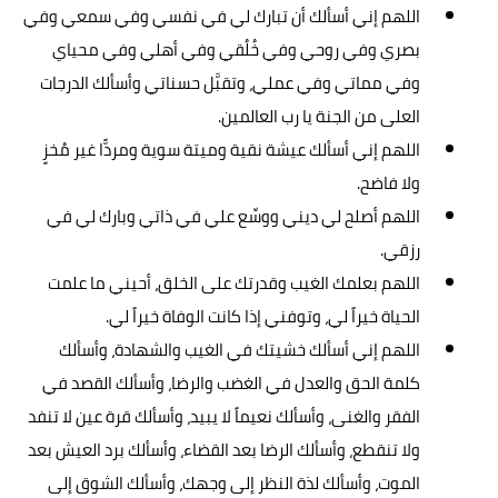
اللهم إني أسألك أن تبارك لي في نفسي وفي سمعي وفي
بصري وفي روحي وفي خُلُقي وفي أهلي وفي محياي
وفي مماتي وفي عملي، وتقبَّل حسناتي وأسألك الدرجات
العلى من الجنة يا رب العالمين.
اللهم إني أسألك عيشة نقية وميتة سوية ومردًّا غير مُخزٍ
ولا فاضح.
اللهم أصلح لي ديني ووسِّع علي في ذاتي وبارك لي في
رزقي.
اللهم بعلمك الغيب وقدرتك على الخلق، أحيني ما علمت
الحياة خيراً لي، وتوفني إذا كانت الوفاة خيراً لي.
اللهم إني أسألك خشيتك في الغيب والشهادة، وأسألك
كلمة الحق والعدل في الغضب والرضا، وأسألك القصد في
الفقر والغنى، وأسألك نعيماً لا يبيد، وأسألك قرة عين لا تنفد
ولا تنقطع، وأسألك الرضا بعد القضاء، وأسألك برد العيش بعد
الموت، وأسألك لذة النظر إلى وجهك، وأسألك الشوق إلى