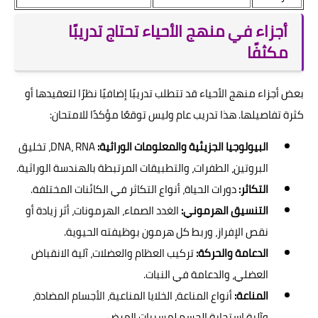
أجزاء في منهج الأحياء تحتاج تدريبًا
مكثفًا
بعض أجزاء منهج الأحياء قد تتطلب تدريبًا إضافيًا نظرًا لتعقيدها أو
كثرة تفاصيلها. هذا تدريب عام وليس توقعًا مؤكدًا للامتحان:
البيولوجيا الجزيئية والمعلومات الوراثية:
DNA، RNA، تخليق
البروتين، الطفرات، والتطبيقات المرتبطة بالهندسة الوراثية.
التكاثر:
دورات الحياة، أنواع التكاثر في الكائنات المختلفة.
التنسيق الهرموني:
الغدد الصماء، الهرمونات، أثر زيادة أو
نقص الإفراز، وربط كل هرمون بوظيفته الحيوية.
الدعامة والحركة:
تركيب العظام والعضلات، آلية الانقباض
العضلي، والدعامة في النبات.
المناعة:
أنواع المناعة، الخلايا المناعية، الأجسام المضادة،
وآلية استجابة الجسم لمسببات المرض.