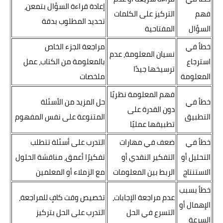
إعادة قراءة السؤال بتمعن،
فهم
التركيز على الكلمات
تحديد المطلوب بدقة
السؤال
المفتاحية
خطأ في
مراجعة الجزء الخاص
نسيان المعلومة، عدم
استرجاع
بالمعلومة من الكتاب، عمل
ترسيخها جيدًا
المعلومة
ملخصات
فهم المعلومة نظريًا
خطأ في
حل المزيد من الأسئلة
دون القدرة على
التطبيق
المتنوعة على نفس المفهوم
تطبيقها عمليًا
خطأ في
ضعف في مهارات
التدرب على أسئلة تتطلب
التحليل أو
التفكير النقدي أو
تفكيرًا أعمق، مناقشة الحلول
الاستنتاج
الربط بين المعلومات
مع الزملاء أو المعلمين
خطأ بسبب
عدم مراجعة الإجابات،
تخصيص وقت كافٍ للمراجعة،
الإهمال أو
التسرع في الحل
التدرب على الحل بتركيز
السرعة