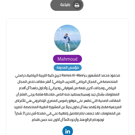
طباعة
Print
Mahmoud
مؤسس المدونة
محمود محمد المشهور بـRamos Al-Masry خريج كلية التربية الرياضية، دراستي
المتخصصة في المجال الرياضي (التدريب الرياضي). أنشر مقالات تخص المجال
الرياضي ومجالات أخرى نابعة من (هواياتي وخبراتي)، وأحاول جاهداً أن أقدم
المعلومات بشكل جيد وبسيط يستفيد منه الناس. ملاحظة هامة: يرجى العلم أن
المقالات الصحية التي تظهر على موقع راموس المصري الإلكتروني هي للأغراض
المرجعية فقط، ولا يُقصد بها أن تكون بديلاً عن المشورة الطبية المتخصصة. للمزيد
من المعلومات: لقد جمعت لكم تفاصيل إضافية عني في صفحة (من نحن؟). شكراً
لوجودكم الرائع هنا، وأرجو دائماً أن أكون عند حسن ظنكم.