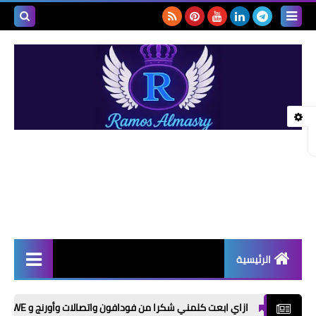
بحث هذه
المدونة
الإلكتروني
الرئيسية
أخبار | News
ازاي ابعت كلمني شكرا من فودافون واتصالات وأورنج و WE؟ كل الأكواد في مكان واحد