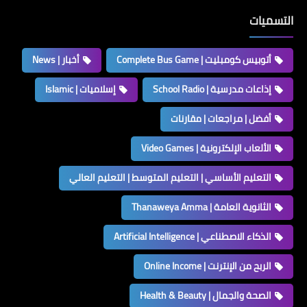
التسميات
أتوبيس كومبليت | Complete Bus Game
أخبار | News
إذاعات مدرسية | School Radio
إسلاميات | Islamic
أفضل | مراجعات | مقارنات
الألعاب الإلكترونية | Video Games
التعليم الأساسي | التعليم المتوسط | التعليم العالي
الثانوية العامة | Thanaweya Amma
الذكاء الاصطناعي | Artificial Intelligence
الربح من الإنترنت | Online Income
الصحة والجمال | Health & Beauty