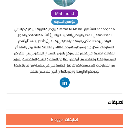
Mahmoud
مؤسس المدونة
محمود محمد المشهور بـRamos Al-Masry خريج كلية التربية الرياضية، دراستي
المتخصصة في المجال الرياضي (التدريب الرياضي). أنشر مقالات تخص المجال
الرياضي ومجالات أخرى نابعة من (هواياتي وخبراتي)، وأحاول جاهداً أن أقدم
المعلومات بشكل جيد وبسيط يستفيد منه الناس. ملاحظة هامة: يرجى العلم أن
المقالات الصحية التي تظهر على موقع راموس المصري الإلكتروني هي للأغراض
المرجعية فقط، ولا يُقصد بها أن تكون بديلاً عن المشورة الطبية المتخصصة. للمزيد
من المعلومات: لقد جمعت لكم تفاصيل إضافية عني في صفحة (من نحن؟). شكراً
لوجودكم الرائع هنا، وأرجو دائماً أن أكون عند حسن ظنكم.
تعليقات
تعليقات Blogger