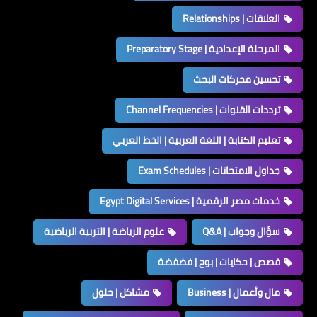
العلاقات | Relationships
المرحلة الإعدادية | Preparatory Stage
تحسين محركات البحث
ترددات القنوات | Channel Frequencies
تعليم الكتابة | اللغة العربية | الخط العربي
جداول الامتحانات | Exam Schedules
خدمات مصر الرقمية | Egypt Digital Services
سؤال وجواب | Q&A
علوم الرياضة | التربية الرياضية
قصص | حكايات | بوح | فضفضة
مال وأعمال | Business
مشاكل | حلول