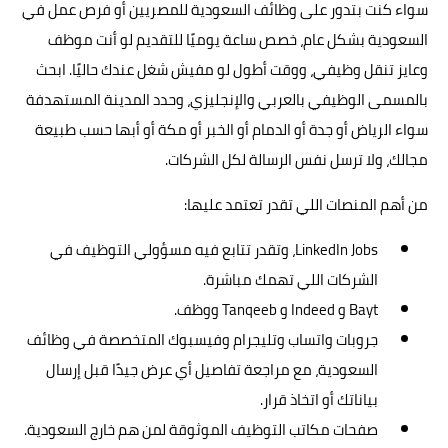
سواء كنت بتدور على وظائف السعودية للمصريين أو فرص عمل في
السعودية بشكل عام، خصص ساعة يوميًا للتقديم لو أنت موظف
وعايز تنقل وظيفي، ووقت أطول لو مفيش شغل عندك حاليًا. ابحث
بالمسمى الوظيفي بالعربي والإنجليزي، وحدد المدينة المستهدفة
سواء الرياض أو جدة أو الدمام أو الخبر أو مكة أو أبها حسب طبيعة
مجالك، ولا ترسل نفس الرسالة لكل الشركات.
من أهم المنصات اللي تقدر تعتمد عليها:
LinkedIn Jobs، وتقدر تتابع فيه مسؤولي التوظيف في
الشركات اللي تهمك مباشرة.
Bayt و Indeed و Tanqeeb ووظف.
جروبات واتساب وتليجرام وفيسبوك المتخصصة في وظائف
السعودية، مع مراجعة تفاصيل أي عرض جيدًا قبل إرسال
بياناتك أو اتخاذ قرار.
صفحات مكاتب التوظيف الموثوقة لمن هم خارج السعودية.