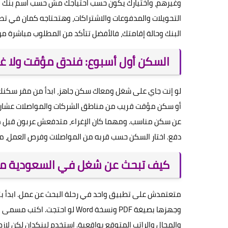
وغيرهم، واختيارك يكون حسب احتياجك مش حسب اسم بنك بعي
التحويلات والمدفوعات والاشتراكات، وهتحتاجه كمان في 
البنك وحالة إقامتك، فالأفضل تتأكد من المطلوب مباشرة من
السكن أول أسبوع: فندق مؤقت ولا 
لو إنت جاي على شغل ومعاك سكن جاهز، ابدأ من مقر سكنك
أو سكن مؤقت قريب من مناطق الشركات والمواصلات عشان ت
عن سكن مناسب. ومهما كان الإغراء، متدفعش عربون قبل ما 
دفع. اختار السكن حسب قربه من المواصلات وفرص العمل،
كيف تبحث عن شغل في السعودية من
متعتمدش على تطبيق واحد في رحلة البحث عن عمل. ابدأ ب
وجهزها بصيغة PDF ونسخة Word ل