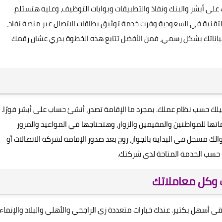
لى أبشر والبنك ونفاذ والتطبيقات وبوابات التوظيف، وعليه هتستلم
التقنية في السعودية وفرت خدمة توثيق بطاقات الاتصال عبر منصة نفاذ،
ببياناتك بشكل رسمي، فمن الأفضل تتابع هذه الخطوة بدري عشان رقمك
لك حسب نظام عملك. بمجرد ما الإقامة تصدر، أنشئ حساب على أبشر فورًا.
اتها للمواطنين والمقيمين والزوار، وهتحتاجها في المواعيد والمرور
الك مسجل في البداية بالجواز، روح بعد صدور الإقامة لشركة الاتصالات أو
ز، حسب الخدمة المتاحة لدى شركتك.
 وكل معاملاتك
ى أسهل بكتير. عندك خيارات متعددة زي الراجحي والأهلي والبلاد والإنماء