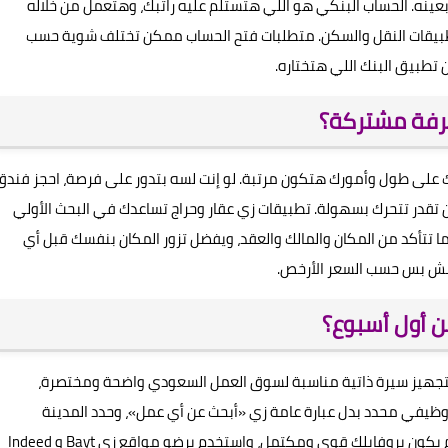
نه. الحساب البنكي هو اللي هتستلم عليه راتبك، وهتعمل من خلاله
تطبيقات النقل والسكن. متطلبات فتح الحساب ممكن تختلف شوية حسب
 تطبيق البنك اللي هتختاره.
غرفة مشتركة؟
 على طول وأمورك هتكون مرتبة. لو إنت لسه بتدور على فرصة، احجز فندق
قدر تتحرك بسهولة. تطبيقات زي عقار وحراج تساعدك في البحث الأولي
تتأكد من المكان والمالك والعقد، ويفضل تزور المكان بنفسك قبل أي
 مش بس حسب السعر الأرخص.
 أول أسبوع؟
تجهيز سيرة ذاتية مناسبة لسوق العمل السعودي واضحة ومختصرة،
و احتجت. اكتب مسمى وظيفي محدد بدل عبارة عامة زي «أبحث عن أي عمل»، وحدد المدينة
والمجال والراتب المتوقع بواقعية. استخدم لينكدإن لكن لازم يكون بروفايلك قوي ومكتمل، واستخدم برضو مواقع زي Bayt و Indeed