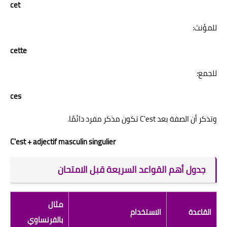
cet
للمؤنث:
cette
للجمع:
ces
وتذكر أن الصفة بعد C'est تكون مذكر مفرد دائمًا.
C'est + adjectif masculin singulier
جدول أهم القواعد السريعة قبل الامتحان
مثال
القاعدة
الاستخدام
بالفرنساوي