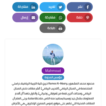
نشر
تغريد
مشاركة
LinkedIn
Twitter
Facebook
حفظ
مشاركة
إرسال
Email
Whatsapp
Pinterest
طباعة
Print
Mahmoud
مؤسس المدونة
محمود محمد المشهور بـRamos Al-Masry خريج كلية التربية الرياضية، دراستي
المتخصصة في المجال الرياضي (التدريب الرياضي). أنشر مقالات تخص المجال
الرياضي ومجالات أخرى نابعة من (هواياتي وخبراتي)، وأحاول جاهداً أن أقدم
المعلومات بشكل جيد وبسيط يستفيد منه الناس. ملاحظة هامة: يرجى العلم أن
المقالات الصحية التي تظهر على موقع راموس المصري الإلكتروني هي للأغراض