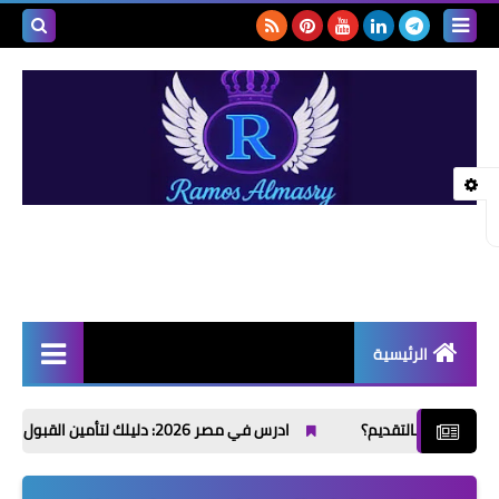
بحث هذه
المدونة
الإلكتروني
الرئيسية
أخبار | News
ادرس في مصر 2026: دليلك لتأمين القبول الجامعي والتكاليف والجامعات المعتمدة
إذاعات مدرسية | School
Radio