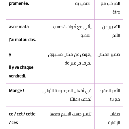
المركب مع
الضميرية
promenée.
être
التعبير عن
يأتي مع أدوات à حسب
avoir mal à
الألم
العضو
J'ai mal au dos.
ضمير المكان
يعوض عن مكان مسبوق
y
بحرف جر غير de
Il y va chaque
vendredi.
الأمر المفرد
في أفعال المجموعة الأولى
Mange !
مع tu
تُحذف s غالبًا
صفات
تتغير حسب الاسم بعدها
ce / cet / cette
الإشارة
/ ces