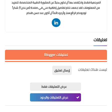
المرجعية فقط، ولا يُقصد بها أن تكون بديلاً عن المشورة الطبية المتخصصة. للمزيد
من المعلومات: لقد جمعت لكم تفاصيل إضافية عني في صفحة (من نحن؟). شكراً
لوجودكم الرائع هنا، وأرجو دائماً أن أكون عند حسن ظنكم.
تعليقات
تعليقات Blogger
ليست هناك تعليقات
إرسال تعليق
عرض التعليقات فقط
عرض التعليقات والردود