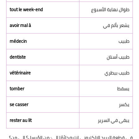
طوال نهاية الأسبوع
tout le week-end
يشعر بألم في
avoir mal à
طبيب
médecin
طبيب أسنان
dentiste
طبيب بيطري
vétérinaire
يسقط
tomber
يكسر
se casser
يبقى في السرير
rester au lit
في قطعة البريد الإلكتروني انتبه دائمًا إلى: من المُرسِل؟ إلى من؟