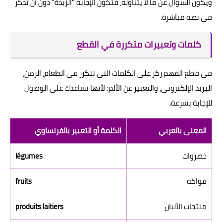
ويكون السؤال عن ما لا يتناوله، فتكون الإجابة "الزبدة" دون أن تُذكر
في نصه مباشرة.
كلمات وتعبيرات متكررة في القطع
في قطع الفهم ركز على الكلمات التي تتكرر في الطعام، الزمن،
البريد الإلكتروني، والتعبير عن الألم؛ لأنها تساعدك على الوصول
للإجابة بسرعة.
المعنى بالعربي
الكلمة أو التعبير بالفرنساوي
خضروات
légumes
فواكه
fruits
منتجات الألبان
produits laitiers