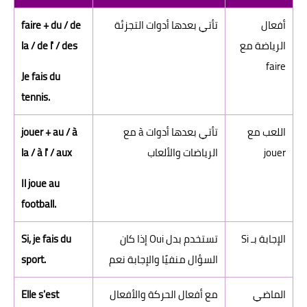
أفعال
تأتي بعدها أدوات التجزئة
faire + du / de
الرياضة مع
la / de l' / des
faire
Je fais du
tennis.
اللعب مع
تأتي بعدها أدوات à مع
jouer + au / à
jouer
الرياضات والألعاب
la / à l' / aux
Il joue au
football.
الإجابة بـ Si
تستخدم بدل Oui إذا كان
Si, je fais du
السؤال منفيًا والإجابة نعم
sport.
الماضي
مع أفعال الحركة والأفعال
Elle s'est