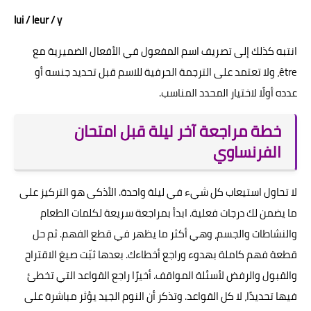
lui / leur / y
انتبه كذلك إلى تصريف اسم المفعول في الأفعال الضميرية مع
être، ولا تعتمد على الترجمة الحرفية للاسم قبل تحديد جنسه أو
عدده أولًا لاختيار المحدد المناسب.
خطة مراجعة آخر ليلة قبل امتحان
الفرنساوي
لا تحاول استيعاب كل شيء في ليلة واحدة. الأذكى هو التركيز على
ما يضمن لك درجات فعلية. ابدأ بمراجعة سريعة لكلمات الطعام
والنشاطات والجسم، وهي أكثر ما يظهر في قطع الفهم. ثم حل
قطعة فهم كاملة بهدوء وراجع أخطاءك. بعدها ثبّت صيغ الاقتراح
والقبول والرفض لأسئلة المواقف. أخيرًا راجع القواعد التي تخطئ
فيها تحديدًا، لا كل القواعد. وتذكر أن النوم الجيد يؤثر مباشرة على