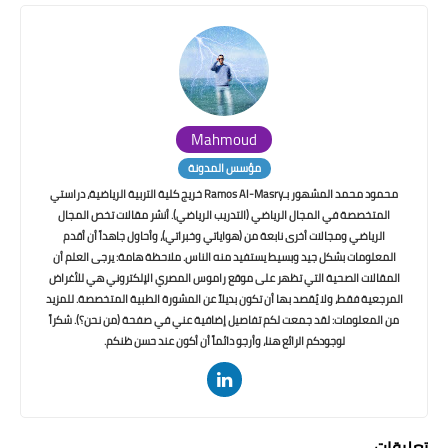
Mahmoud
مؤسس المدونة
محمود محمد المشهور بـRamos Al-Masry خريج كلية التربية الرياضية، دراستي
المتخصصة في المجال الرياضي (التدريب الرياضي). أنشر مقالات تخص المجال
الرياضي ومجالات أخرى نابعة من (هواياتي وخبراتي)، وأحاول جاهداً أن أقدم
المعلومات بشكل جيد وبسيط يستفيد منه الناس. ملاحظة هامة: يرجى العلم أن
المقالات الصحية التي تظهر على موقع راموس المصري الإلكتروني هي للأغراض
المرجعية فقط، ولا يُقصد بها أن تكون بديلاً عن المشورة الطبية المتخصصة. للمزيد
من المعلومات: لقد جمعت لكم تفاصيل إضافية عني في صفحة (من نحن؟). شكراً
لوجودكم الرائع هنا، وأرجو دائماً أن أكون عند حسن ظنكم.
تعليقات