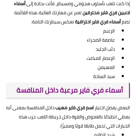
إذا كنت تلعب بأسلوب هجومي ومسيطر، فأنت بحاجة إلى
أسماء
لاعبين فري فاير محترفين
تعبر عن مهارتك العالية. هذه القائمة
تضم
أسماء فري فاير احترافية
تعكس سيطرتك التامة:
الزعيم
عاصفة الصحراء
ذئب الجليد
الإعصار المباغت
المهيمن
سيد الساحة
أسماء فري فاير مرعبة داخل المنافسة
البعض يفضل اختيار
اسم فري فاير مهيب
داخل المنافسة بمعنى أنه
يعطي انطباعًا بالغموض والقوة داخل خريطة اللعب. جرب هذه
الخيارات التي تحمل طابعًا قويًا ومميزًا:
شبح الظلام