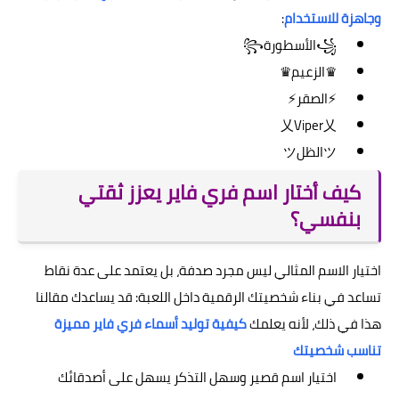
وجاهزة للاستخدام
:
꧁الأسطورة꧂
♛الزعيم♛
⚡الصقر⚡
乂Viper乂
ツالظلツ
كيف أختار اسم فري فاير يعزز ثقتي
بنفسي؟
اختيار الاسم المثالي ليس مجرد صدفة، بل يعتمد على عدة نقاط
تساعد في بناء شخصيتك الرقمية داخل اللعبة: قد يساعدك مقالنا
هذا في ذلك، لأنه يعلمك
كيفية توليد أسماء فري فاير مميزة
تناسب شخصيتك
اختيار اسم قصير وسهل التذكر يسهل على أصدقائك