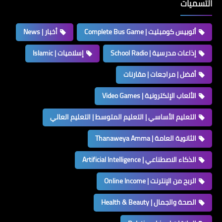
التسميات
أتوبيس كومبليت | Complete Bus Game
أخبار | News
إذاعات مدرسية | School Radio
إسلاميات | Islamic
أفضل | مراجعات | مقارنات
الألعاب الإلكترونية | Video Games
التعليم الأساسي | التعليم المتوسط | التعليم العالي
الثانوية العامة | Thanaweya Amma
الذكاء الاصطناعي | Artificial Intelligence
الربح من الإنترنت | Online Income
الصحة والجمال | Health & Beauty