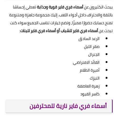
يبحث الكثيرون عن
أسماء فري فاير قوية وجذابة
تعطي إحساسًا
بالثقة والاحتراف داخل أجواء اللعب. إليك مجموعة جاهزة ومتنوعة
تمنح حسابك حضورًا مميزًا، وتضم خيارات تناسب الجميع سواء كنت
تبحث عن
أسماء فري فاير للشباب أو أسماء فري فاير للبنات
:
الرعد الساحق
صقر الليل
الجنرال
القائد الافتراضي
أميرة الظلام
النيزك
زهرة العاصفة
كاسر القيود
أسماء فري فاير نارية للمحترفين