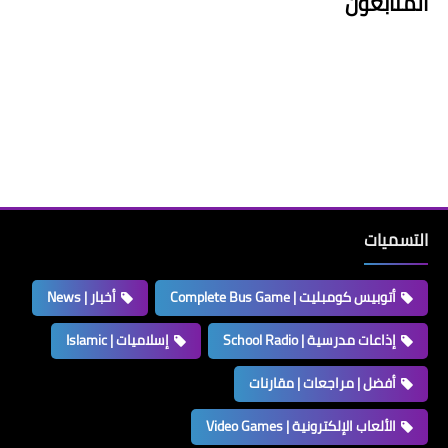
المتابعون
التسميات
أتوبيس كومبليت | Complete Bus Game
أخبار | News
إذاعات مدرسية | School Radio
إسلاميات | Islamic
أفضل | مراجعات | مقارنات
الألعاب الإلكترونية | Video Games