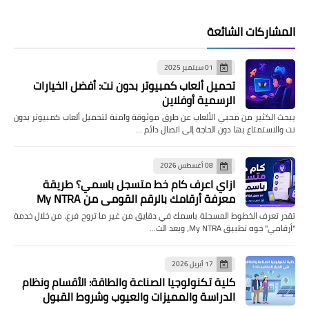
المشاركات الشائعة
01 سبتمبر 2025
تحميل ألعاب كمبيوتر بدون نت: أفضل الخيارات
الرسمية أوفلاين
يبحث الكثير من محبي الألعاب عن طرق موثوقة وآمنة لتحميل ألعاب كمبيوتر بدون
نت والاستمتاع بها دون الحاجة إلى اتصال دائم …
08 أغسطس 2026
ازاي اعرف كام خط متسجل باسمي؟ طريقة
معرفة أرقامك بالرقم القومي من My NTRA
تقدر تعرف الخطوط المسجلة باسمك في دقايق من غير ما تروح فرع، من خلال خدمة
"أرقامي" جوه تطبيق My NTRA، وبعد الت…
17 أبريل 2026
كلية تكنولوجيا الصناعة والطاقة: الأقسام ونظام
الدراسة والمميزات والعيوب وشروط القبول