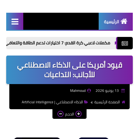
الرئيسية
أخبار | News
مكملات لاعبي كرة القدم: 7 اختيارات تدعم الطاقة والتعافي قبل وبعد التمرين
إذاعات مدرسية | School
Radio
قيود أمريكا على الذكاء الاصطناعي
موضوعات تعبير | Essay
للأجانب: التداعيات
Topics
الألعاب الإلكترونية | Video
13 يونيو 2026
Mahmoud
Games
الصفحة الرئيسية
الذكاء الاصطناعي | Artificial Intelligence
الذكاء الاصطناعي | Artificial
الحجم
Intelligence