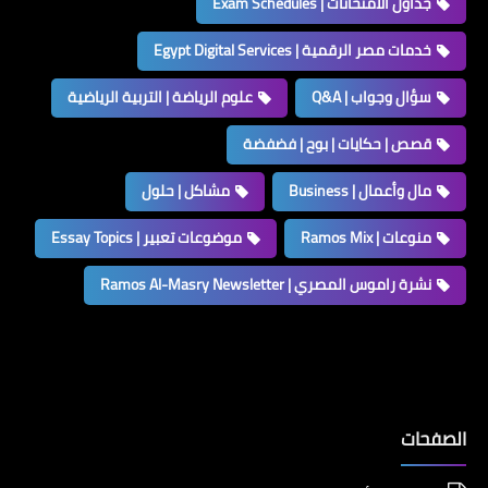
جداول الامتحانات | Exam Schedules
خدمات مصر الرقمية | Egypt Digital Services
سؤال وجواب | Q&A
علوم الرياضة | التربية الرياضية
قصص | حكايات | بوح | فضفضة
مال وأعمال | Business
مشاكل | حلول
منوعات | Ramos Mix
موضوعات تعبير | Essay Topics
نشرة راموس المصري | Ramos Al-Masry Newsletter
الصفحات