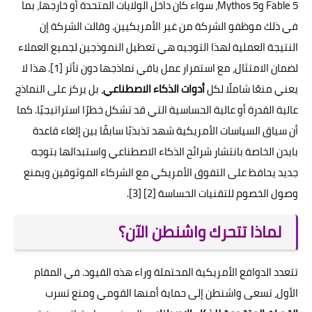
Fable 5 وMythos 5، سواء كان داخل الولايات المتحدة أو خارجها، بما
في ذلك موظفو الشركة من غير الأمريكيين. وقالت الشركة إن
النتيجة العملية لهذا التوجيه هي تعطيل النموذجين لجميع العملاء
لضمان الامتثال، مع استمرار عمل باقي نماذجها دون تأثر [1]. هذا لا
يعني منعًا شاملًا لكل
أدوات الذكاء الاصطناعي
، بل يركز على النماذج
عالية القدرة أو عالية الحساسية التي قد تشكل خطرًا استراتيجيًا. كما
أن سياق السياسات الأمريكية شهد تذبذبًا سابقًا بين إلغاء قاعدة
بايدن الخاصة بانتشار شرائح الذكاء الاصطناعي واستبدالها بتوجه
جديد يحافظ على التفوق الأمريكي مع الشركاء الموثوقين ويمنع
وصول الخصوم للتقنيات الحساسة [2] [3].
لماذا تتحرك واشنطن الآن؟
تتعدد الدوافع الأمريكية المحتملة وراء هذه القيود. في المقام
الأول، تسعى واشنطن إلى حماية أمنها القومي ومنع تسرب