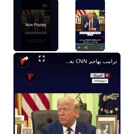
×
Now Playing
Play
Unmute
Fullscreen
ترامب يهاجم CNN بعنف: نُنقذ أمريكا ولن نسمح لإيران بامتلاك سلاح نووي