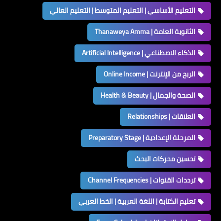
التعليم الأساسي | التعليم المتوسط | التعليم العالي
الثانوية العامة | Thanaweya Amma
الذكاء الاصطناعي | Artificial Intelligence
الربح من الإنترنت | Online Income
الصحة والجمال | Health & Beauty
العلاقات | Relationships
المرحلة الإعدادية | Preparatory Stage
تحسين محركات البحث
ترددات القنوات | Channel Frequencies
تعليم الكتابة | اللغة العربية | الخط العربي