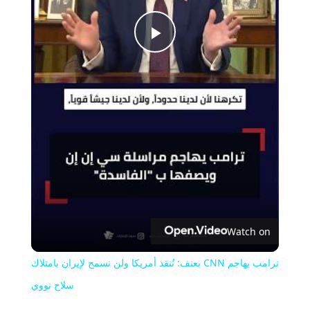
Play
Video
Watch on
ترامب يهاجم CNN بعنف: نُنقذ أمريكا ولن نسمح لإيران بامتلاك
سلاح نووي