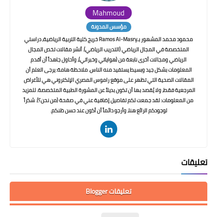
Mahmoud
مؤسس المدونة
محمود محمد المشهور بـRamos Al-Masry خريج كلية التربية الرياضية، دراستي
المتخصصة في المجال الرياضي (التدريب الرياضي). أنشر مقالات تخص المجال
الرياضي ومجالات أخرى نابعة من (هواياتي وخبراتي)، وأحاول جاهداً أن أقدم
المعلومات بشكل جيد وبسيط يستفيد منه الناس. ملاحظة هامة: يرجى العلم أن
المقالات الصحية التي تظهر على موقع راموس المصري الإلكتروني هي للأغراض
المرجعية فقط، ولا يُقصد بها أن تكون بديلاً عن المشورة الطبية المتخصصة. للمزيد
من المعلومات: لقد جمعت لكم تفاصيل إضافية عني في صفحة (من نحن؟). شكراً
لوجودكم الرائع هنا، وأرجو دائماً أن أكون عند حسن ظنكم.
تعليقات
تعليقات Blogger