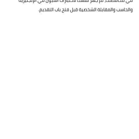
في محافظتك، ثم جهز نفسك لاختبارات القبول في الإنجليزية
والحاسب والمقابلة الشخصية قبل فتح باب التقديم.