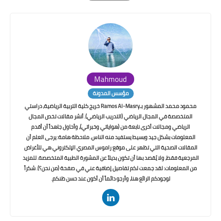
Print
Mahmoud
مؤسس المدونة
محمود محمد المشهور بـRamos Al-Masry خريج كلية التربية الرياضية، دراستي
المتخصصة في المجال الرياضي (التدريب الرياضي). أنشر مقالات تخص المجال
الرياضي ومجالات أخرى نابعة من (هواياتي وخبراتي)، وأحاول جاهداً أن أقدم
المعلومات بشكل جيد وبسيط يستفيد منه الناس. ملاحظة هامة: يرجى العلم أن
المقالات الصحية التي تظهر على موقع راموس المصري الإلكتروني هي للأغراض
المرجعية فقط، ولا يُقصد بها أن تكون بديلاً عن المشورة الطبية المتخصصة. للمزيد
من المعلومات: لقد جمعت لكم تفاصيل إضافية عني في صفحة (من نحن؟). شكراً
لوجودكم الرائع هنا، وأرجو دائماً أن أكون عند حسن ظنكم.