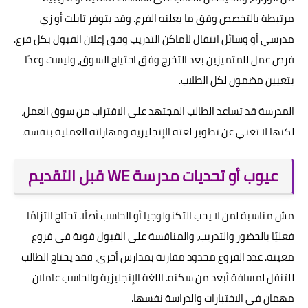
مرتبطة بالتخصص وفق ما يعلنه الفرع. وقد يتوفر تابلت أو زي
مدرسي أو وسائل انتقال لأماكن التدريب وفق إعلان القبول بكل فرع.
فرص عمل للمتميزين بعد التخرج وفق احتياج السوق، وليست وعدًا
بتعيين مضمون لكل الطلاب.
المدرسة قد تساعد الطالب المجتهد على الاقتراب من سوق العمل،
لكنها لا تغني عن تطوير لغته الإنجليزية ومهاراته العملية بنفسه.
عيوب أو تحديات مدرسة WE قبل التقديم
مش مناسبة لمن لا يحب التكنولوجيا أو الحاسب أصلًا. تحتاج التزامًا
فعليًا بالحضور والتدريب، والمنافسة على القبول قوية في فروع
معينة. عدد الفروع محدود مقارنة بمدارس أخرى، فقد يحتاج الطالب
للتنقل لمسافة أبعد من سكنه. اللغة الإنجليزية والحاسب عاملان
مهمان في الاختبارات والدراسة نفسها.