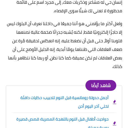
إنسان حي له مشاعر وذكريات معك، إلى مجرد اسم على قائمة
محظورة لا تعني لك شيئًا سوى الإقصاء.
ولعل أكثر ما يؤلمني، هو أننا جميعًا في داخلنا نعرف أن البلوك ليس
إلا حاجزًا إلكترونيًا فقط، لكنه يُشبه جدرانًا ضخمة عالية تصنعها
قلوبنا أولاً، حتى قبل أن نضغط عليه. إنه انعكاس لحقيقة مُرة عن
ضعف العلاقات التي ظنناها يومًا أبدية. إنه الدليل الأوضح على أن
بعض العلاقات لم تكن عميقة كما كنا نظن، أو ربما كنا نتظاهر بأنها
كذلك.
شاهد أيضًا
أجمل حدوتة رومانسية قبل النوم للحبيب: حكايات دافئة
تخلي آخر اليوم أحن
حواديت أطفال قبل النوم باللهجة المصرية: قصص قصيرة
بعبرة جميلة