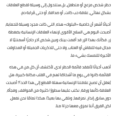
حظر شخص مزعج أو متطفل، بل ستتحول إلى وسيلة لقطع العلاقات
بشكل نهائي، علاقة حب كانت، أو صداقة، أو حتى قَرابة دم.
أحيانًا أشعر أن خاصية «البلوك» هذه، التي كانت مجرد وسيلة للحماية،
أصبحت اليوم هي السلاح الأقوى لإنهاء العلاقات الإنسانية بضغطة
زر. فكأنك بهذا الزر قد أقمت بينك وبين شخص آخر حاجزًا أسمنتيًا لا
مجال فيه للنقاش أو العتاب، ولا حتى للذكريات الجميلة أو المحاولات
الأخيرة للتمسك بشيء ما.
أذهب أحيانًا لأتفقد قائمة الحظر لدي، لأكتشف أن كل من في هذه
القائمة كانوا في يومٍ ما أشخاصًا لهم في القلب مكانة كبيرة. هل
يُعقل أن تصبح علاقتنا الإنسانية سهلة القطع إلى هذا الحد؟! أصبحت
العلاقة كأنها ورقة، نكتب عليها سطورًا كثيرة من المواقف، وفجأة،
دون سابق إنذار، نمزقها، ونلقي بها بعيدًا. هكذا تمامًا نحن نفعل،
لكن الفرق أننا نمزق معها جزءًا منا.