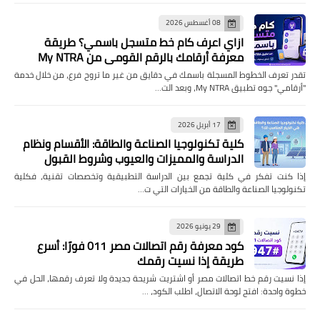
08 أغسطس 2026
ازاي اعرف كام خط متسجل باسمي؟ طريقة
معرفة أرقامك بالرقم القومي من My NTRA
تقدر تعرف الخطوط المسجلة باسمك في دقايق من غير ما تروح فرع، من خلال خدمة
"أرقامي" جوه تطبيق My NTRA، وبعد الت…
17 أبريل 2026
كلية تكنولوجيا الصناعة والطاقة: الأقسام ونظام
الدراسة والمميزات والعيوب وشروط القبول
إذا كنت تفكر في كلية تجمع بين الدراسة التطبيقية وتخصصات تقنية، فكلية
تكنولوجيا الصناعة والطاقة من الخيارات التي ت…
29 يونيو 2026
كود معرفة رقم اتصالات مصر 011 فورًا: أسرع
طريقة إذا نسيت رقمك
إذا نسيت رقم خط اتصالات مصر أو اشتريت شريحة جديدة ولا تعرف رقمها، الحل في
خطوة واحدة: افتح لوحة الاتصال، اطلب الكود، …