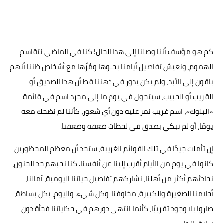
كم هو مؤسف أننا وصلنا إلى هذا الحال! كنا في الماضي نتقاسم
الهموم، ونعيش تفاصيل أيامنا بحلوها ومُرِّها مع أشخاص ظننا أنهم
باقون إلى الأبد، ولم يكن يدور في ذهننا قط أن هذا الصديق أو
القريب أو الحبيب، سيتحول في يوم ما إلى مجرد اسم في قائمة
«البلوك»، اسم غريب نمر عليه دون أي شعور، كأننا لم نضحك معه
يومًا، أو لم نبكي بصدق في لحظات ضعفه وضعفنا.
إن تأملت جيدًا في تلك القوائم الغريبة، ستجد أن معظم المحظورين
كانوا في يوم من الأيام أقرب إلينا من أنفسنا. كنا نحبهم حد الجنون،
نحادثهم أكثر من أهلنا، نشاركهم تفاصيل حياتنا اليومية، آمالنا،
أحلامنا الصغيرة والكبيرة، مخاوفنا، وكل شيء. واليوم، بكل بساطة،
صاروا بلا وجود تقريبًا، كأنما انتهى دورهم في حكاياتنا فجأة دون