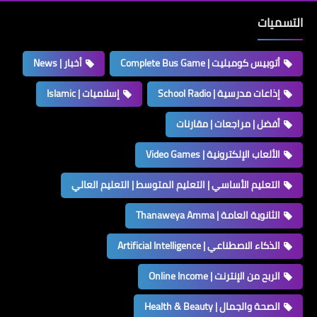
التسميات
أتوبيس كومبليت | Complete Bus Game
أخبار | News
إذاعات مدرسية | School Radio
إسلاميات | Islamic
أفضل | مراجعات | مقارنات
الألعاب الإلكترونية | Video Games
التعليم الأساسي | التعليم المتوسط | التعليم العالي
الثانوية العامة | Thanaweya Amma
الذكاء الاصطناعي | Artificial Intelligence
الربح من الإنترنت | Online Income
الصحة والجمال | Health & Beauty