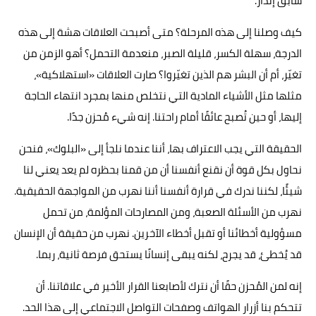
سابق إنذار.
كيف وصلنا إلى هذه المرحلة؟ متى أصبحت العلاقات هشة إلى هذه
الدرجة، سهلة الكسر، قليلة الصبر، منعدمة التحمل؟ أهو الزمن من
تغيّر، أم أن البشر هم الذين تغيّروا؟ صارت العلاقات «استهلاكية»،
مثلها مثل الأشياء المادية التي نتخلص منها بمجرد انتهاء الحاجة
إليها، أو حين تُصبح عائقًا أمام راحتنا. إنه شيء مُحزن جدًا.
الحقيقة التي يجب الاعتراف بها، أننا عندما نلجأ إلى «البلوك»، فنحن
نحاول بكل قوة أن نقنع أنفسنا أن من قمنا بحظره لم يعد يعني لنا
شيئًا، لكننا ندرك في قرارة أنفسنا أننا نهرب من المواجهة الحقيقية.
نهرب من الأسئلة الصعبة، ومن المصارحات المؤلمة، من تحمل
مسؤولية أخطائنا أو تقبل أخطاء الآخرين. نهرب من حقيقة أن الإنسان
قد يُخطئ، قد يجرح، لكنه يبقى إنسانًا يستحق فرصة ثانية، ربما.
إنه لمن المُحزن حقًا أن نترك لأصابعنا القرار الأخير في علاقاتنا. أن
تتحكم بنا أزرار الهواتف وصفحات التواصل الاجتماعي إلى هذا الحد.