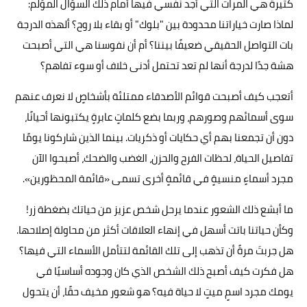
كثيرة هي المرات التي أجد نفسي فيها أمام ذلك السؤال المؤلم:
لماذا صارت خياراتنا محدودة بين "بلوك" أو بقاء بلا روح؟ ألهذه الدرجة
بات التواصل الحقيقي ضعيفًا بيننا؟ أم أن نفوسنا هي التي أصبحت
هشة جدًا لدرجة أنها لم تعد تحتمل أدنى خلاف أو سوء تفاهم؟
أتعجب كيف أصبحت قوائم الأصدقاء ممتلئة بأشخاصٍ لا نعرف عنهم
سوى أسمائهم وصورهم، وربما بضع كلماتٍ عابرةٍ يكتبونها أحيانًا،
دون أن تجمعنا بهم أي حكايات أو ذكريات. بينما الذين شاركونا يومًا
تفاصيل الحياة، لحظات الفرح والحزن، الغضب والضحك، أصبحوا الآن
مجرد أسماءٍ منسيةٍ في قائمةٍ أخرى تسمى «قائمة المحظورين».
ما أبشع ذلك الشعور عندما يرحل شخص عزيز من حياتك بضغطة زر!
وكأن حياتنا باتت أسهل في إنهاء العلاقات أكثر من محاولة إصلاحها.
هل جربتَ مرةً أن تذهب إلى تلك القائمة لتتأمل الأسماء التي فيها؟
هل فكرت كيف أصبح ذلك الشخص الذي كان وجوده أساسيًا في
يومك مجرد اسمٍ ميتٍ لا حياة فيه؟ هو شعور مخيف حقًا، أن يتحول