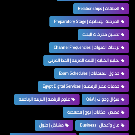
العلاقات | Relationships
المرحلة الإعدادية | Preparatory Stage
تحسين محركات البحث
ترددات القنوات | Channel Frequencies
تعليم الكتابة | اللغة العربية | الخط العربي
جداول الامتحانات | Exam Schedules
خدمات مصر الرقمية | Egypt Digital Services
سؤال وجواب | Q&A
علوم الرياضة | التربية الرياضية
قصص | حكايات | بوح | فضفضة
مال وأعمال | Business
مشاكل | حلول