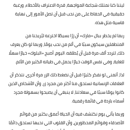
ليتنا كنا نمتلك شجاعة المواجهة، قدرة الاعتراف بالأخطاء، ورغبة
حقيقية في الحفاظ على من نحب قبل أن تصل الأمور إلى نهاية
قاسية مثل هذه.
ربما لم يخطر ببال «مارك» أن زرًا بسيطًا اخترعه ليُريحنا من
المتطفلين سيكون سببًا في ألم من نحب يومًا، وربما لو كان يعرف
ذلك، لتردد ألف مرة قبل أن يُطلقه. اليوم، أصبح «البلوك» خيارًا سهلًا
للغاية، وفي نفس الوقت خيارًا يحمل في طياته الكثير من الألم.
لذا، أتمنى لو نفكر كثيرًا قبل أن نضغط ذلك الزر مرة أخرى، نتذكر أن
العلاقات الإنسانية تستحق منا أكثر من مجرد زر، وأن الأشخاص الذين
كانوا يومًا سببًا في سعادتنا، لا ينبغي أن يصبحوا بسهولة مجرد
أسماء باردة في قائمة رقمية.
وربما يأتي يوم نكتشف فيه أن الحياة أعمق بكثير من قوائم
الأصدقاء وقوائم المحظورين، وأن القلوب التي نحبها تستحق دائمًا