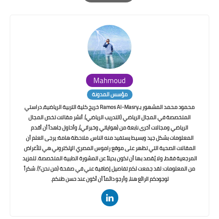
Print
Mahmoud
مؤسس المدونة
محمود محمد المشهور بـRamos Al-Masry خريج كلية التربية الرياضية، دراستي
المتخصصة في المجال الرياضي (التدريب الرياضي). أنشر مقالات تخص المجال
الرياضي ومجالات أخرى نابعة من (هواياتي وخبراتي)، وأحاول جاهداً أن أقدم
المعلومات بشكل جيد وبسيط يستفيد منه الناس. ملاحظة هامة: يرجى العلم أن
المقالات الصحية التي تظهر على موقع راموس المصري الإلكتروني هي للأغراض
المرجعية فقط، ولا يُقصد بها أن تكون بديلاً عن المشورة الطبية المتخصصة. للمزيد
من المعلومات: لقد جمعت لكم تفاصيل إضافية عني في صفحة (من نحن؟). شكراً
لوجودكم الرائع هنا، وأرجو دائماً أن أكون عند حسن ظنكم.