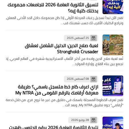
تنسيق الثانوية العامة 2026 للجامعات: مجموعك
يدخلك كلية إيه؟
تقدر الآن تبدأ تسجيل رغبات المرحلة الأولى إذا كان مجموعك داخل الحد الأدنى المعلن،
وتراجع الكليات الأقرب لك حسب شعبتك قب…
25 أغسطس 2025
لعبة صلاح الدين: الدليل الشامل لعشاق
Stronghold: Crusader
تُعد لعبة صلاح الدين واحدة من أكثر الألعاب الاستراتيجية شهرة في العالم العربي، إذ
تجمع بين بناء القلاع، وإدارة الموارد…
08 أغسطس 2026
ازاي اعرف كام خط متسجل باسمي؟ طريقة
معرفة أرقامك بالرقم القومي من My NTRA
تقدر تعرف الخطوط المسجلة باسمك في دقايق من غير ما تروح فرع، من خلال خدمة
"أرقامي" جوه تطبيق My NTRA، وبعد الت…
28 يوليو 2026
نتيجة الثانوية العامة 2026 برقم الجلوس ظهرت