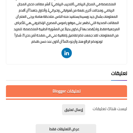
المتخصصة في المجال الرياضي (التدريب الرياضي). أنشر مقالات تخص المجال
الرياضي ومجالات أخرى نابعة من (هواياتي وخبراتي)، وأحاول جاهداً أن أقدم
المعلومات بشكل جيد وبسيط يستفيد منه الناس. ملاحظة هامة: يرجى العلم أن
المقالات الصحية التي تظهر على موقع راموس المصري الإلكتروني هي للأغراض
المرجعية فقط، ولا يُقصد بها أن تكون بديلاً عن المشورة الطبية المتخصصة. للمزيد
من المعلومات: لقد جمعت لكم تفاصيل إضافية عني في صفحة (من نحن؟). شكراً
لوجودكم الرائع هنا، وأرجو دائماً أن أكون عند حسن ظنكم.
تعليقات
تعليقات Blogger
ليست هناك تعليقات
إرسال تعليق
عرض التعليقات فقط