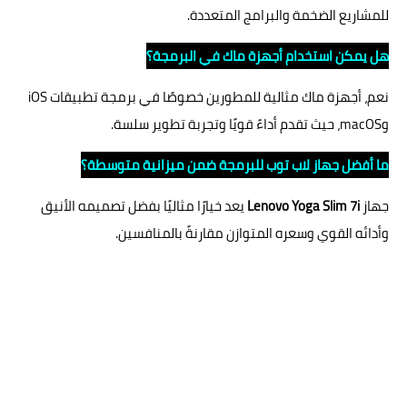
للمشاريع الضخمة والبرامج المتعددة.
هل يمكن استخدام أجهزة ماك في البرمجة؟
نعم، أجهزة ماك مثالية للمطورين خصوصًا في برمجة تطبيقات iOS
وmacOS، حيث تقدم أداءً قويًا وتجربة تطوير سلسة.
ما أفضل جهاز لاب توب للبرمجة ضمن ميزانية متوسطة؟
جهاز
Lenovo Yoga Slim 7i
يعد خيارًا مثاليًا بفضل تصميمه الأنيق
وأدائه القوي وسعره المتوازن مقارنةً بالمنافسين.