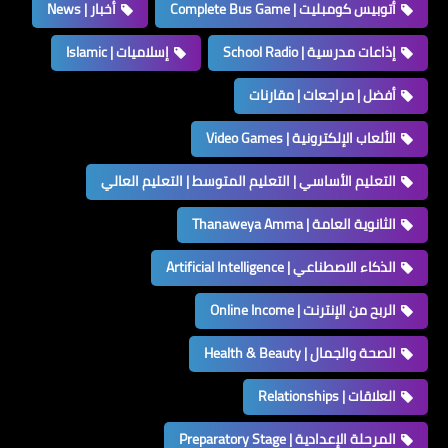
أتوبيس كومبليت | Complete Bus Game
أخبار | News
إذاعات مدرسية | School Radio
إسلاميات | Islamic
أفضل | مراجعات | مقارنات
الألعاب الإلكترونية | Video Games
التعليم الأساسي | التعليم المتوسط | التعليم العالي
الثانوية العامة | Thanaweya Amma
الذكاء الاصطناعي | Artificial Intelligence
الربح من الإنترنت | Online Income
الصحة والجمال | Health & Beauty
العلاقات | Relationships
المرحلة الإعدادية | Preparatory Stage