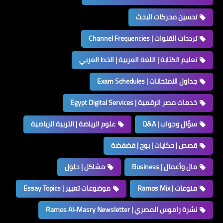
تحسين محركات البحث
ترددات القنوات | Channel Frequencies
تعليم الكتابة | اللغة العربية | الخط العربي
جداول الامتحانات | Exam Schedules
خدمات مصر الرقمية | Egypt Digital Services
سؤال وجواب | Q&A
علوم الرياضة | التربية الرياضية
قصص | حكايات | بوح | فضفضة
مال وأعمال | Business
مشاكل | حلول
منوعات | Ramos Mix
موضوعات تعبير | Essay Topics
نشرة راموس المصري | Ramos Al-Masry Newsletter