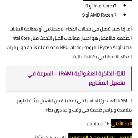
Intel Core i7 أو i9
AMD Ryzen 7 أو 9
أما إذا كنت تعمل في مجالات الذكاء الاصطناعي أو معالجة البيانات
الضخمة، فالأفضل هو اختيار معالجات الجيل الأحدث مثل Intel Core
Ultra أو Ryzen AI المزودة بوحدات NPU مخصصة لمعالجة خوارزميات
الذكاء الاصطناعي بكفاءة عالية.
ثانيًا: الذاكرة العشوائية (RAM) – السرعة في
تشغيل المشاريع
الـ RAM تلعب دورًا أساسيًا في تمكينك من تشغيل بيئات تطوير
متعددة وبرامج ضخمة في وقت واحد دون بطء.
الحد الأدنى
: 16 جيجابايت
الموصى به للمبرمجين المحترفين
: 32 جيجابايت فأكثر