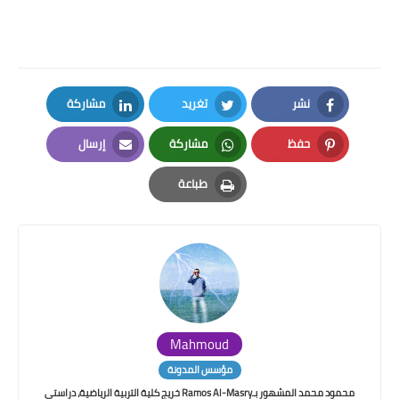
نشر
تغريد
مشاركة
LinkedIn
Twitter
Facebook
حفظ
مشاركة
إرسال
Email
Whatsapp
Pinterest
طباعة
Print
Mahmoud
مؤسس المدونة
محمود محمد المشهور بـRamos Al-Masry خريج كلية التربية الرياضية، دراستي