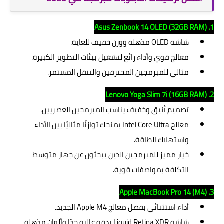
1. Asus Zenbook 14 OLED (32GB RAM)
شاشة OLED مذهلة ووزن خفيف للغاية.
معالج قوي وأداء رائع لتشغيل بيئات التطوير الكبيرة.
مثالي للمبرمجين المحترفين والتنقل المستمر.
2. Lenovo Yoga Slim 7i (16GB RAM)
تصميم أنيق وخفيف يناسب المبرمجين العصريين.
معالج Intel Core Ultra يمنحك توازنًا مثاليًا بين الأداء
واستهلاك الطاقة.
خيار مميز للمبرمجين الذين يبحثون عن جهاز متوسط
التكلفة بمواصفات قوية.
3. Apple MacBook Pro 14 (M4)
أداء استثنائي بفضل معالج Apple M4 الجديد.
شاشة Liquid Retina XDR بدقة عالية جدًا وألوان مذهلة.