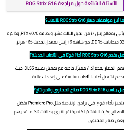
الأسئلة الشائعة حول مراجعة ROG Strix G16
ما أبرز مواصفات جهاز ROG Strix G16 للألعاب؟
يأتي بمعالج إنتل i7 من الجيل الثالث عشر، وبطاقة RTX 4070، وذاكرة
32 جيجابايت DDR5، مع شاشة 16 إنش بمعدل تحديث 165 هرتز.
هل يقدم ROG Strix G16 أداءً قويًا في الألعاب الحديثة؟
نعم، الجهاز يقدم أداءً مميزًا، خاصة مع تفعيل تقنية DLSS، حيث
يدعم تشغيل أغلب الألعاب بسلاسة على إعدادات عالية.
هل يناسب ROG Strix G16 صناع المحتوى والمونتاج؟
يتميز بأداء قوي في برامج الإنتاجية مثل
Premiere Pro
بفضل
المعالج وكرت الشاشة، لكنه يفتقر لقارئ بطاقات SD، ما قد يهم
بعض صناع المحتوى.