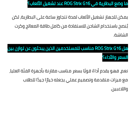
ما وضع البطارية في ROG Strix G16 عند تشغيل الألعاب؟
يمكن للجهاز تشغيل الألعاب لمدة تتجاوز ساعة على البطارية، لكن
يُنصح باستخدام الشاحن للاستفادة من كامل طاقة المعالج وكرت
الشاشة.
هل ROG Strix G16 مناسب للمستخدمين الذين يبحثون عن توازن بين
السعر والأداء؟
نعم، فهو يقدم أداءً قويًا بسعر مناسب مقارنة بأجهزة الفئة العليا،
مع ميزات متقدمة وتصميم عملي يجعله خيارًا جيدًا للطلاب
واللاعبين.