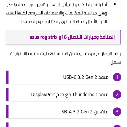
أما بالنسبة للكاميرا، فيأتي الجهاز بكاميرا ويب بدقة 720p،
وهي مناسبة للمكالمات والاجتماعات السريعة، لكنها ليست
الخيار الأمثل لصناع المحتوى نظرًا لمحدودية دقتها.
المنافذ وخيارات الاتصال asus rog strix g16
يوفر الجهاز مجموعة جيدة من المنافذ لتغطية مختلف الاحتياجات،
تشمل:
منفذ USB-C 3.2 Gen 2
منفذ Thunderbolt مع دعم DisplayPort
منفذين USB-A 3.2 Gen 2