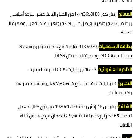
الأداء، حيث يضم:
المعالج
: إنتل كور i7 (13650HX) من الجيل الثالث عشر، بتردد أساسي
يبدأ من 2.6 جيجاهرتز ويصل حتى 4.9 جيجاهرتز عند تفعيل وضعية الـ
Boost.
بطاقة الرسوميات
: Nvidia RTX 4070 مع ذاكرة فيديو بسعة 8
جيجابايت GDDR6، ودعم تقنيات مثل DLSS.
الذاكرة العشوائية
: 2 × 16 جيجابايت DDR5 قابلة للترقية.
التخزين
: 1 تيرابايت SSD من نوع NVMe Gen 4 يوفر سرعة قراءة
وكتابة عالية.
الشاشة
: بقياس 16 إنش بدقة 1920x1200 من نوع IPS، بمعدل
تحديث 165 هرتز ودعم تقنية G-Sync لضمان عرض سلس أثناء
الألعاب.