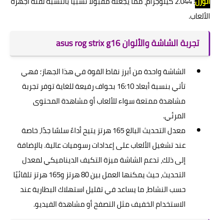
الوزن
: 2.044 كيلوجرام، مما يجعله مقبولًا نسبيًا بالنسبة لفئة أجهزة
الألعاب.
تجربة الشاشة والألوان asus rog strix g16
الشاشة واحدة من أبرز نقاط القوة في هذا الجهاز؛ فهي
تأتي بنسبة أبعاد 16:10 بحواف رفيعة للغاية توفر تجربة
مشاهدة ممتعة سواء للألعاب أو مشاهدة المحتوى
المرئي.
معدل التحديث البالغ 165 هرتز يتيح أداءً سلسًا جدًا، خاصة
عند تشغيل الألعاب على إعدادات رسوميات عالية. بالإضافة
إلى ذلك، تدعم الشاشة ميزة التكيف الديناميكي لمعدل
التحديث، حيث يمكنها العمل بين 80 هرتز و165 هرتز تلقائيًا
حسب النشاط، ما يساعد في تقليل استهلاك البطارية عند
الاستخدام الخفيف مثل التصفح أو مشاهدة الفيديو.