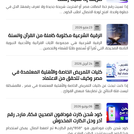
إذا نسيت رقم خط اتصالات مصر أو اشتريت شريحة جديدة ولا تعرف رقمها، الحل في
خطوة واحدة: افتح لوحة الاتصال، اطلب الكود، …
23 مايو 2026
الرقية الشرعية مكتوبة كاملة من القرآن والسنة
الرقية الشرعية هي مجموعة الآيات القرآنية والأدعية النبوية
الثابتة الصحيحة، التي تُقرأ أو تُستمع طلبًا للشفاء والتحصين …
24 أبريل 2026
كليات التمريض الخاصة والأهلية المعتمدة في
مصر وكيف تتحقق من الاعتماد
إذا كنت تبحث عن كليات التمريض الخاصة والأهلية المعتمدة في مصر ، فالمشكلة
ليست قلة النتائج، بل تضاربها؛ فبعض القوائ…
06 يوليو 2026
كود شحن كارت فودافون الصحيح: فكة، مارد، رقم
آخر وحل الكارت المخدوش
كود شحن كارت فودافون هو: *858*رقم الكارت# ثم اضغط اتصال. يمكن استخدام
هذا الكود السريع لشحن الكارت العادي وكر…