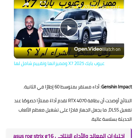
عيوب بايك X7 2025 ومميزاتها وتقييم شامل لها
Play
Watch on
Video
عيوب بايك X7 2025 ومميزاتها وتقييم شامل لها
Genshin Impact
: أداء مستقر بمتوسط 60 إطارًا في الثانية.
النتائج أوضحت أن بطاقة RTX 4070 تقدم أداءً ممتازًا خصوصًا عند
تفعيل DLSS، ما يجعل الجهاز قادرًا على تشغيل معظم الألعاب
الحديثة بسلاسة عالية.
اختبارات المعالج والأداء الإنتاجي asus rog strix g16