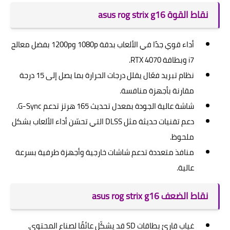
نقاط القوة asus rog strix g16
أداء قوي جدًا في الألعاب بدقة 1080p و1200p بفضل معالج
i7 وبطاقة RTX 4070.
نظام تبريد فعّال يقلل درجات الحرارة بما يصل إلى 15 درجة
مقارنة بأجهزة منافسة.
شاشة عالية الجودة بمعدل تحديث 165 هرتز تدعم G-Sync.
دعم تقنيات حديثة مثل DLSS التي تحسّن أداء الألعاب بشكل
ملحوظ.
منافذ متعددة تدعم شاشات خارجية وأجهزة طرفية بسرعة
عالية.
نقاط الضعف asus rog strix g16
غياب قارئ بطاقات SD قد يشكّل عائقًا لصناع المحتوى.