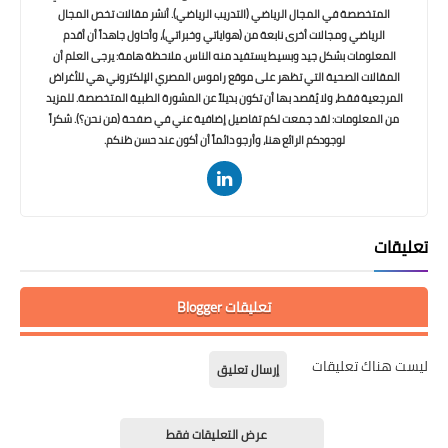
المتخصصة في المجال الرياضي (التدريب الرياضي). أنشر مقالات تخص المجال
الرياضي ومجالات أخرى نابعة من (هواياتي وخبراتي)، وأحاول جاهداً أن أقدم
المعلومات بشكل جيد وبسيط يستفيد منه الناس. ملاحظة هامة: يرجى العلم أن
المقالات الصحية التي تظهر على موقع راموس المصري الإلكتروني هي للأغراض
المرجعية فقط، ولا يُقصد بها أن تكون بديلاً عن المشورة الطبية المتخصصة. للمزيد
من المعلومات: لقد جمعت لكم تفاصيل إضافية عني في صفحة (من نحن؟). شكراً
لوجودكم الرائع هنا، وأرجو دائماً أن أكون عند حسن ظنكم.
تعليقات
تعليقات Blogger
ليست هناك تعليقات
إرسال تعليق
عرض التعليقات فقط