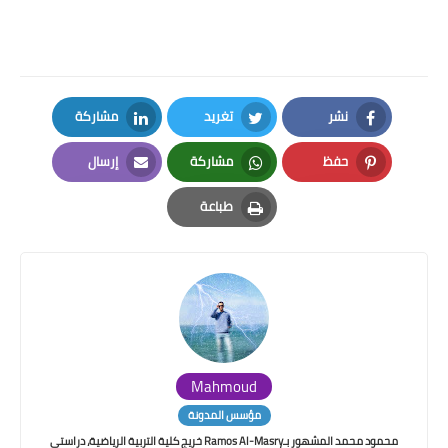
نشر
تغريد
مشاركة
LinkedIn
Twitter
Facebook
حفظ
مشاركة
إرسال
Email
Whatsapp
Pinterest
طباعة
Print
Mahmoud
مؤسس المدونة
محمود محمد المشهور بـRamos Al-Masry خريج كلية التربية الرياضية، دراستي