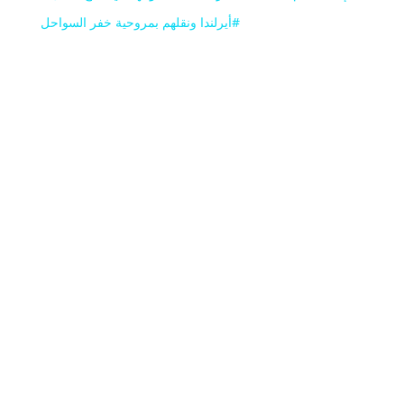
#أيرلندا ونقلهم بمروحية خفر السواحل