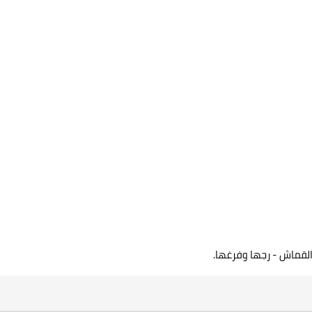
لقماش - رجها وفرغها.