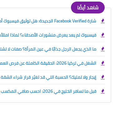
شاهد أيضًا
شارة Facebook Verified الجديدة: هل توثيق فيسبوك أصبح مجانيًا؟ الفرق بينها وبين العلامة الزرقاء
فيسبوك لم يعد يعرض منشورات الأصدقاء؟ لماذا امتلأت 
ما الذي يجعل الرجل جذابًا في عين المرأة؟ صفات لا تش
الشغل في تركيا 2026: الحقيقة الكاملة عن فرص العمل والرواتب وحقوق الأجانب قبل السفر
إيجار ولا تمليك؟ الحسبة التي قد تغيّر قرار شراء الشقة
قبل ما تسافر الخليج في 2026: احسب صافي المكسب الحقيقي بين السعودية والإمارات والكويت