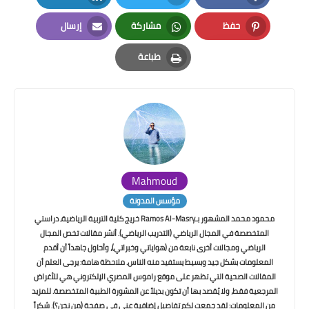
LinkedIn
Twitter
Facebook
حفظ
مشاركة
إرسال
Email
Whatsapp
Pinterest
طباعة
Print
Mahmoud
مؤسس المدونة
محمود محمد المشهور بـRamos Al-Masry خريج كلية التربية الرياضية، دراستي
المتخصصة في المجال الرياضي (التدريب الرياضي). أنشر مقالات تخص المجال
الرياضي ومجالات أخرى نابعة من (هواياتي وخبراتي)، وأحاول جاهداً أن أقدم
المعلومات بشكل جيد وبسيط يستفيد منه الناس. ملاحظة هامة: يرجى العلم أن
المقالات الصحية التي تظهر على موقع راموس المصري الإلكتروني هي للأغراض
المرجعية فقط، ولا يُقصد بها أن تكون بديلاً عن المشورة الطبية المتخصصة. للمزيد
من المعلومات: لقد جمعت لكم تفاصيل إضافية عني في صفحة (من نحن؟). شكراً