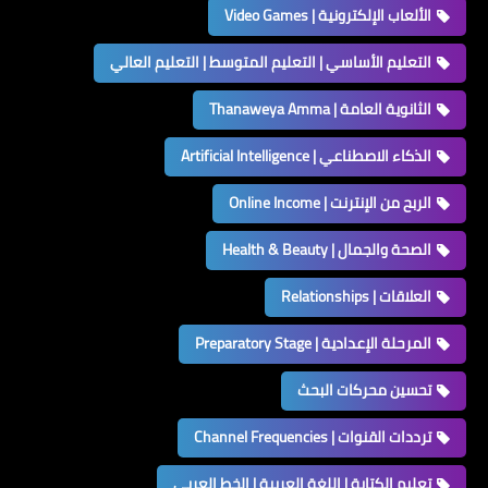
الألعاب الإلكترونية | Video Games
التعليم الأساسي | التعليم المتوسط | التعليم العالي
الثانوية العامة | Thanaweya Amma
الذكاء الاصطناعي | Artificial Intelligence
الربح من الإنترنت | Online Income
الصحة والجمال | Health & Beauty
العلاقات | Relationships
المرحلة الإعدادية | Preparatory Stage
تحسين محركات البحث
ترددات القنوات | Channel Frequencies
تعليم الكتابة | اللغة العربية | الخط العربي