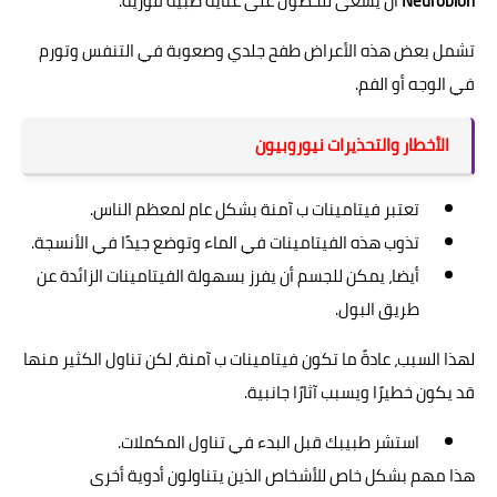
Neurobion
أن يسعى للحصول على عناية طبية فورية.
تشمل بعض هذه الأعراض طفح جلدي وصعوبة في التنفس وتورم
في الوجه أو الفم.
الأخطار والتحذيرات نيوروبيون
تعتبر فيتامينات ب آمنة بشكل عام لمعظم الناس.
تذوب هذه الفيتامينات في الماء وتوضع جيدًا في الأنسجة.
أيضا، يمكن للجسم أن يفرز بسهولة الفيتامينات الزائدة عن
طريق البول.
لهذا السبب، عادةً ما تكون فيتامينات ب آمنة، لكن تناول الكثير منها
قد يكون خطيرًا ويسبب آثارًا جانبية.
استشر طبيبك قبل البدء في تناول المكملات.
هذا مهم بشكل خاص للأشخاص الذين يتناولون أدوية أخرى