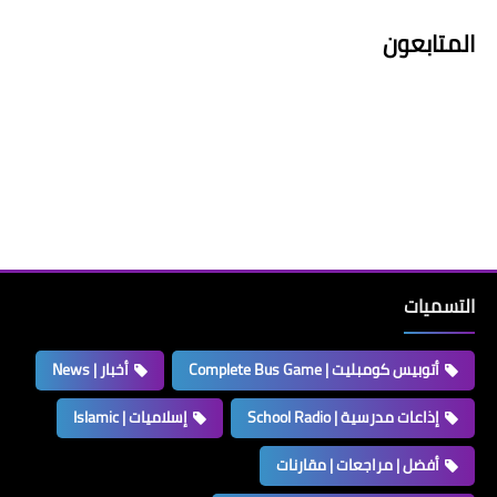
المتابعون
التسميات
أتوبيس كومبليت | Complete Bus Game
أخبار | News
إذاعات مدرسية | School Radio
إسلاميات | Islamic
أفضل | مراجعات | مقارنات