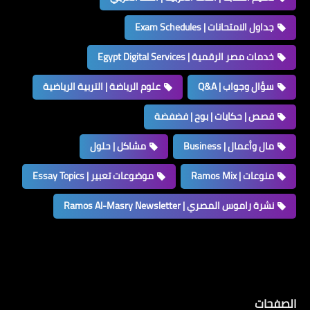
جداول الامتحانات | Exam Schedules
خدمات مصر الرقمية | Egypt Digital Services
سؤال وجواب | Q&A
علوم الرياضة | التربية الرياضية
قصص | حكايات | بوح | فضفضة
مال وأعمال | Business
مشاكل | حلول
منوعات | Ramos Mix
موضوعات تعبير | Essay Topics
نشرة راموس المصري | Ramos Al-Masry Newsletter
الصفحات