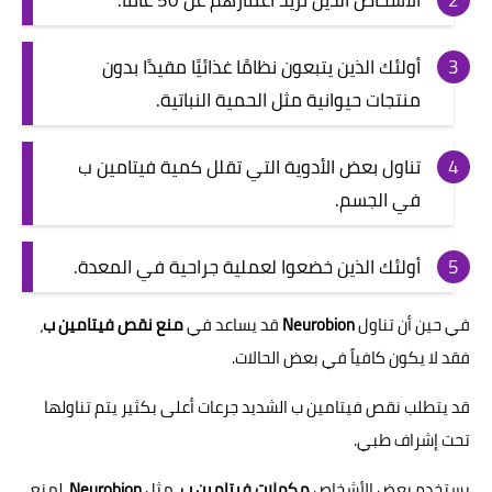
الأشخاص الذين تزيد أعمارهم عن 50 عامًا.
أولئك الذين يتبعون نظامًا غذائيًا مقيدًا بدون
منتجات حيوانية مثل الحمية النباتية.
تناول بعض الأدوية التي تقلل كمية فيتامين ب
في الجسم.
أولئك الذين خضعوا لعملية جراحية في المعدة.
في حين أن تناول
Neurobion
قد يساعد في
منع نقص فيتامين ب
،
فقد لا يكون كافياً في بعض الحالات.
قد يتطلب نقص فيتامين ب الشديد جرعات أعلى بكثير يتم تناولها
تحت إشراف طبي.
يستخدم بعض الأشخاص
مكملات فيتامين ب
، مثل
Neurobion
، لمنع