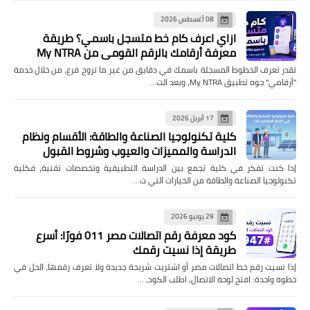
08 أغسطس 2026
ازاي اعرف كام خط متسجل باسمي؟ طريقة
معرفة أرقامك بالرقم القومي من My NTRA
تقدر تعرف الخطوط المسجلة باسمك في دقايق من غير ما تروح فرع، من خلال خدمة
"أرقامي" جوه تطبيق My NTRA، وبعد الت…
17 أبريل 2026
كلية تكنولوجيا الصناعة والطاقة: الأقسام ونظام
الدراسة والمميزات والعيوب وشروط القبول
إذا كنت تفكر في كلية تجمع بين الدراسة التطبيقية وتخصصات تقنية، فكلية
تكنولوجيا الصناعة والطاقة من الخيارات التي ت…
29 يونيو 2026
كود معرفة رقم اتصالات مصر 011 فورًا: أسرع
طريقة إذا نسيت رقمك
إذا نسيت رقم خط اتصالات مصر أو اشتريت شريحة جديدة ولا تعرف رقمها، الحل في
خطوة واحدة: افتح لوحة الاتصال، اطلب الكود، …